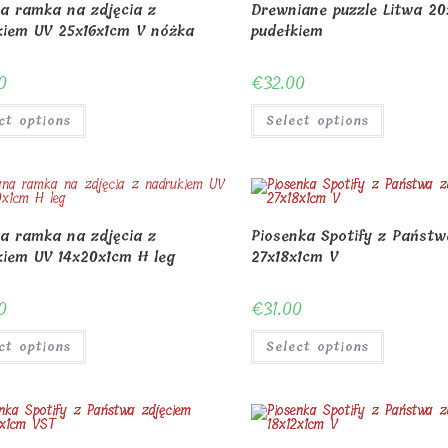
a ramka na zdjęcia z
Drewniane puzzle Litwa 2
kiem UV 25x16x1cm V nóżka
pudełkiem
0
€
32.00
ct options
Select options
a ramka na zdjęcia z
Piosenka Spotify z Państw
kiem UV 14x20x1cm H leg
27x18x1cm V
0
€
31.00
ct options
Select options