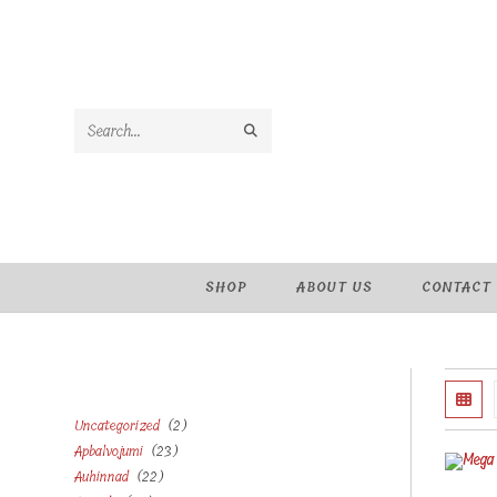
Skip
to
content
SUBMIT
Search
SEARCH
this
website
SHOP
ABOUT US
CONTACT
2
Uncategorized
2
23
Apbalvojumi
23
products
22
Auhinnad
22
products