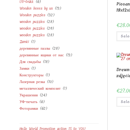
6
UV-trükk
6
products
Piosen
13
Wooden boxes by us
13
products
18x12
32
Wooden puzzles
32
products
28
wooden puzzles
28
products
€
28.0
29
wooden puzzles
29
products
28
wooden puzzles
28
products
Sele
1
Zamki
1
products
28
деревянные пазлы
28
product
13
деревянные ящики от нас
13
products
18
Для свадьбы
18
products
1
Замки
1
products
Drewn
1
Конструкторы
1
product
zdjęci
10
Лазерная резка
10
product
1
металлический композит
1
products
€
27.0
24
Украшения
24
product
6
УФ-печать
6
products
Sele
62
Фоторамки
62
products
products
Hello World Promotion action 15 to YOU