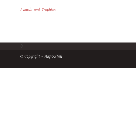
Awards and Trophies
0
© Copyright - MagicOfGift