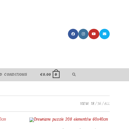
TOGGLE
D CONDITIONS
€
0.00
0
WEBSITE
SEARCH
VIEW:
18
36
ALL