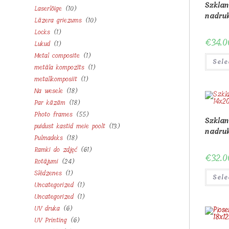
Szklan
10
Laserlõige
10
products
nadru
10
Lāzera griezums
10
products
1
Locks
1
products
€
34.0
1
Lukud
1
product
1
Metal composite
1
product
Sele
1
metāla kompozīts
1
product
1
metallkomposiit
1
product
18
Na wesele
18
product
18
Par kāzām
18
products
55
Photo frames
55
products
Szklan
13
puidust kastid meie poolt
13
products
nadru
18
Pulmadeks
18
products
61
Ramki do zdjęć
61
products
€
32.0
24
Rotājumi
24
products
1
Slēdzenes
1
products
Sele
1
Uncategorized
1
product
1
Uncategorized
1
product
6
UV druka
6
product
6
UV Printing
6
products