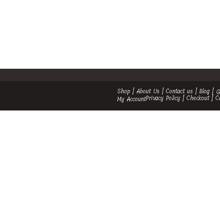
Shop
About Us
Contact us
Blog
G
Privacy Policy
Checkout
C
My Account