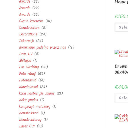
22
Awards
22
products
Mega 
22
Awards
22
products
22
Awards
22
products
€
160.
10
Cięcie laserowe
10
products
6
Constructors
6
Sele
products
24
Decorations
24
products
24
Dekoracje
24
products
13
drewniane pudełka przez nas
13
products
6
Druk UV
6
products
1
Ehitajad
1
products
Drewn
20
For Wedding
20
product
30x40
63
Foto rāmji
63
products
61
Fotoraamid
61
products
€
44.0
24
Kaunistused
24
products
13
koka kastes pie mums
13
products
Sele
1
Koka puzles
1
products
1
kompozyt metalowy
1
product
1
Konstruktori
1
product
1
Konstruktorzy
1
product
10
Laser Cut
10
product