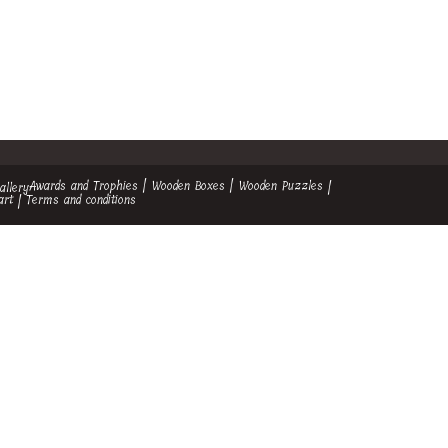
Awards and Trophies
Wooden Boxes
Wooden Puzzles
allery
art
Terms and conditions