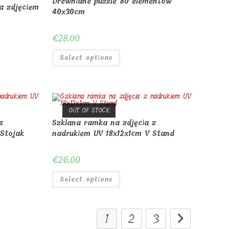
Drewniane puzzle 80 elementów
a zdjęciem
40x30cm
€
28.00
Select options
OUT OF STOCK
z
Szklana ramka na zdjęcia z
 Stojak
nadrukiem UV 18x12x1cm V Stand
€
26.00
Select options
1
2
3