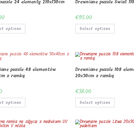
puzzle 24 elementy 210x130cm
Drewniane puzzle Świat 1
00
€
95.00
ct options
Select options
iane puzzle 48 elementów
Drewniane puzzle 108 ele
cm z ramką
20x30cm z ramką
0
€
38.00
ct options
Select options