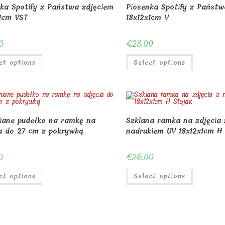
ka Spotify z Państwa zdjęciem
Piosenka Spotify z Państw
x1cm VST
18x12x1cm V
0
€
28.00
ct options
Select options
iane pudełko na ramkę na
Szklana ramka na zdjęcia 
a do 27 cm z pokrywką
nadrukiem UV 18x12x1cm H
0
€
26.00
ct options
Select options