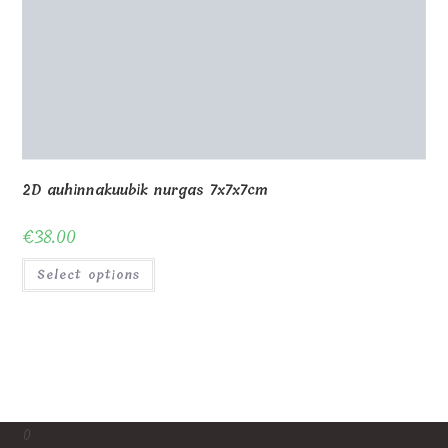
0
Shop
About Us
Contact us
Blog
Gallery
Awards and Trophies
Wooden Boxes
Wooden Puzzles
My Account
Privacy Policy
Checkout
Cart
Terms and conditions
© Copyright - MagicOfGift