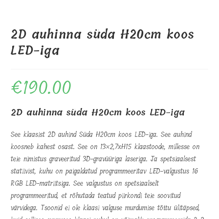
2D auhinna süda H20cm koos
LED-iga
€
190.00
2D auhinna süda H20cm koos LED-iga
See klaasist 2D auhind Süda H20cm koos LED-iga. See auhind
koosneb kahest osast. See on 13×2,7xH15 klaastoode, millesse on
teie nimistus graveeritud 3D-gravüüriga laseriga. Ja spetsiaalsest
statiivist, kuhu on paigaldatud programmeeritav LED-valgustus 16
RGB LED-matriitsiga. See valgustus on spetsiaalselt
programmeeritud, et rõhutada teatud piirkondi teie soovitud
värvidega. Tsoonid ei ole klaasi valguse murdumise tõttu ülitäpsed,