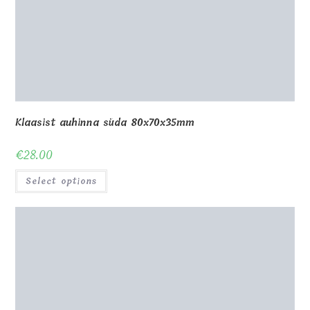
Auhinna statiiv h20cm
€
35.00
Select options