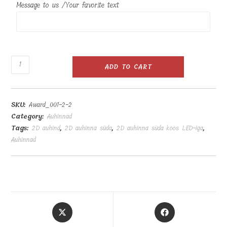
Message to us /Your favorite text
2D
ADD TO CART
auhinna
süda
H20cm
SKU:
Award_001-2-2
koos
Category:
Auhinnad
LED-
Tags:
2D auhind
,
2D auhinna süda
,
2D auhinna süda koos LED-iga
,
iga
Auhinnad
quantity
Opens
Opens
in
in