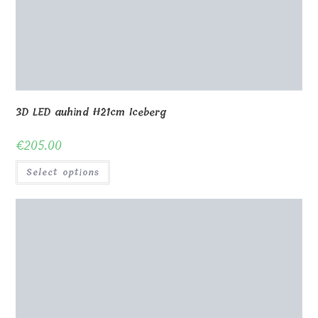
3D auhind 10x10xH20cm
€
310.00
Select options