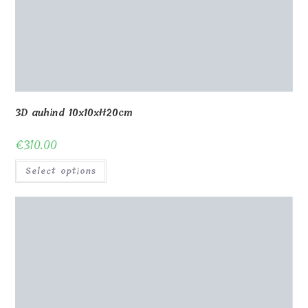
Auhind puidust stendil H20cm
€
45.00
Select options