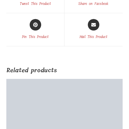
a
a
Tweet This Product
Share on Facebook
new
new
window
window
Opens
Opens
in
in
a
a
Pin This Product
Mail This Product
new
new
window
window
Related products
3D LED auhind H21cm Iceberg
€
205.00
Select options