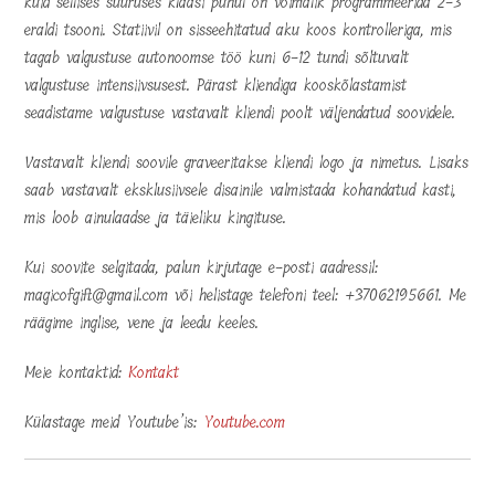
kuid sellises suuruses klaasi puhul on võimalik programmeerida 2-3
eraldi tsooni. Statiivil on sisseehitatud aku koos kontrolleriga, mis
tagab valgustuse autonoomse töö kuni 6-12 tundi sõltuvalt
valgustuse intensiivsusest. Pärast kliendiga kooskõlastamist
seadistame valgustuse vastavalt kliendi poolt väljendatud soovidele.
Vastavalt kliendi soovile graveeritakse kliendi logo ja nimetus. Lisaks
saab vastavalt eksklusiivsele disainile valmistada kohandatud kasti,
mis loob ainulaadse ja täieliku kingituse.
Kui soovite selgitada, palun kirjutage e-posti aadressil:
magicofgift@gmail.com või helistage telefoni teel: +37062195661. Me
räägime inglise, vene ja leedu keeles.
Meie kontaktid:
Kontakt
Külastage meid Youtube’is:
Youtube.com