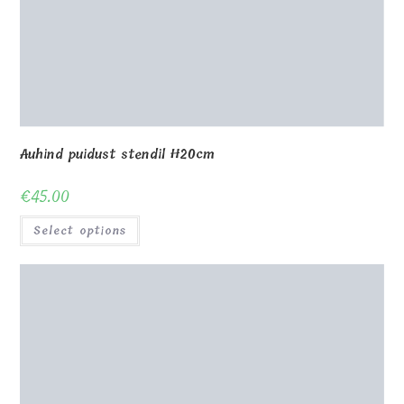
Klaasist auhinna süda 80x70x35mm
€
28.00
Select options