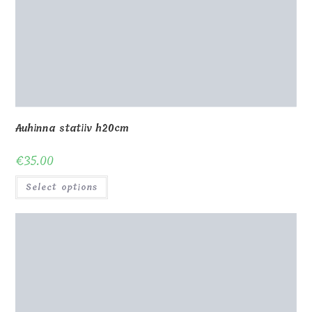
2D auhinnakuubik nurgas 7x7x7cm
€
38.00
Select options