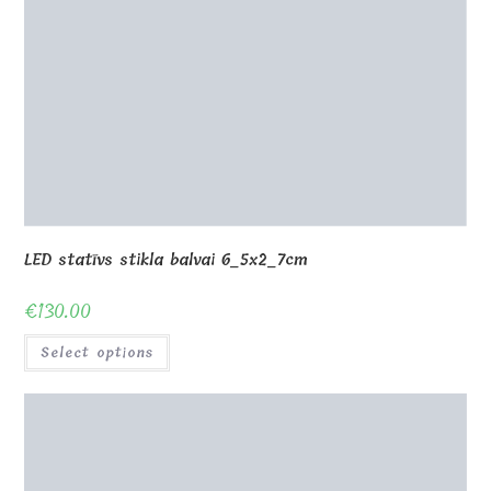
Select options
3D balva Kravas automašīna no stikla 13x10x9cm