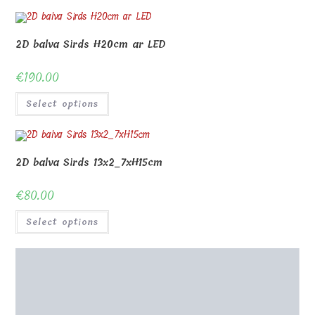
2D balva Sirds H20cm ar LED
€
190.00
Select options
2D balva Sirds 13x2_7xH15cm
€
80.00
Select options
LED statīvs stikla balvai 6_5x2_7cm
€
130.00