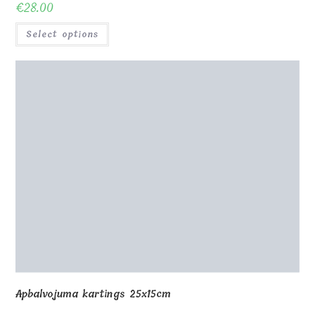
Apbalvojuma kartings 25x15cm
€
48.00
Select options
0
Shop
About Us
Contact us
Blog
Gallery
Awards and Trophies
Wooden Boxes
Wooden Puzzles