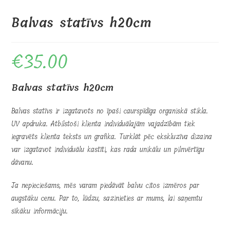
Balvas statīvs h20cm
€
35.00
Balvas statīvs h20cm
Balvas statīvs ir izgatavots no īpaši caurspīdīga organiskā stikla.
UV apdruka. Atbilstoši klienta individuālajām vajadzībām tiek
iegravēts klienta teksts un grafika. Turklāt pēc ekskluzīva dizaina
var izgatavot individuālu kastīti, kas rada unikālu un pilnvērtīgu
dāvanu.
Ja nepieciešams, mēs varam piedāvāt balvu citos izmēros par
augstāku cenu. Par to, lūdzu, sazinieties ar mums, lai saņemtu
sīkāku informāciju.