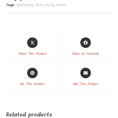
Tags:
Apbalvojumi
,
Balvu stends
,
Stends
Opens
Opens
in
in
a
a
Tweet This Product
Share on Facebook
new
new
window
window
Opens
Opens
in
in
a
a
Pin This Product
Mail This Product
new
new
window
window
Related products