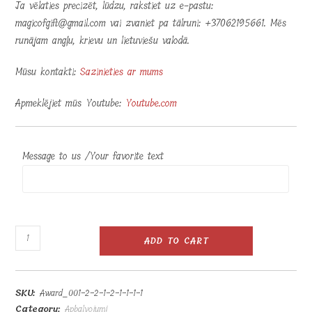
Ja vēlaties precizēt, lūdzu, rakstiet uz e-pastu:
magicofgift@gmail.com vai zvaniet pa tālruni: +37062195661. Mēs
runājam angļu, krievu un lietuviešu valodā.
Mūsu kontakti:
Sazinieties ar mums
Apmeklējiet mūs Youtube:
Youtube.com
Message to us /Your favorite text
Balvas
ADD TO CART
statīvs
h20cm
quantity
SKU:
Award_001-2-2-1-2-1-1-1-1
Category:
Apbalvojumi