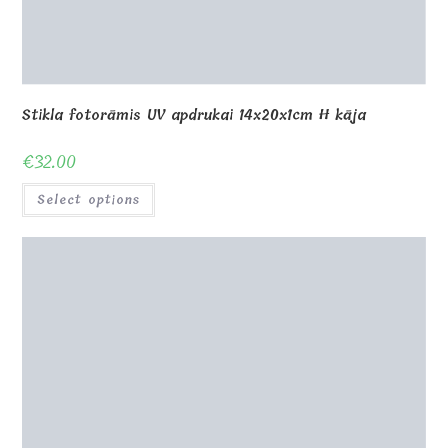
Stikla fotorāmis UV druka 25x16x1cm V kāja
€
34.00
Select options