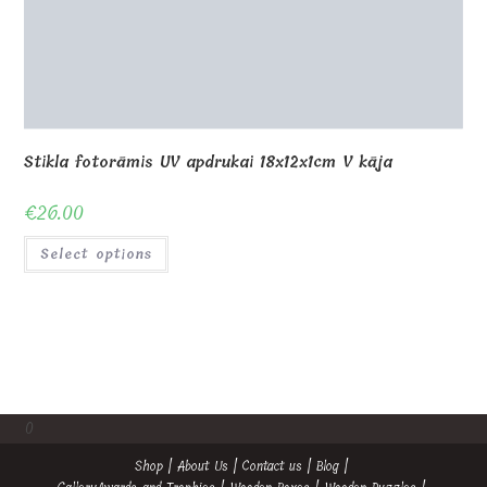
0
Shop
About Us
Contact us
Blog
Gallery
Awards and Trophies
Wooden Boxes
Wooden Puzzles
My Account
Privacy Policy
Checkout
Cart
Terms and conditions
© Copyright - MagicOfGift