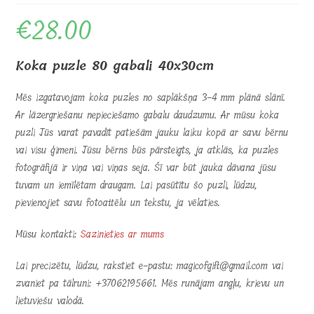
€
28.00
Koka puzle 80 gabali 40x30cm
Mēs izgatavojam koka puzles no saplākšņa 3-4 mm plānā slānī.
Ar lāzergriešanu nepieciešamo gabalu daudzumu. Ar mūsu koka
puzli Jūs varat pavadīt patiešām jauku laiku kopā ar savu bērnu
vai visu ģimeni. Jūsu bērns būs pārsteigts, ja atklās, ka puzles
fotogrāfijā ir viņa vai viņas seja. Šī var būt jauka dāvana jūsu
tuvam un iemīlētam draugam. Lai pasūtītu šo puzli, lūdzu,
pievienojiet savu fotoattēlu un tekstu, ja vēlaties.
Mūsu kontakti:
Sazinieties ar mums
Lai precizētu, lūdzu, rakstiet e-pastu: magicofgift@gmail.com vai
zvaniet pa tālruni: +37062195661. Mēs runājam angļu, krievu un
lietuviešu valodā.