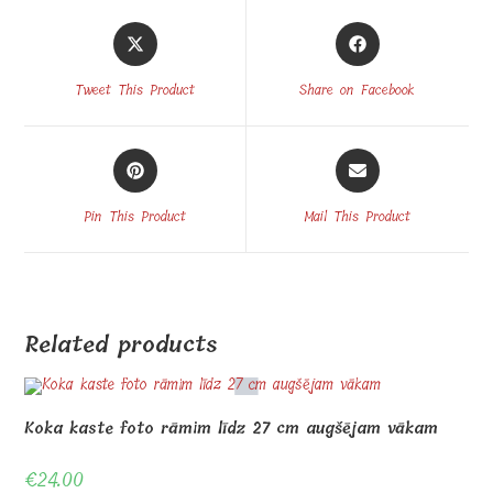
Opens
Opens
in
in
a
a
Tweet This Product
Share on Facebook
new
new
window
window
Opens
Opens
in
in
a
a
Pin This Product
Mail This Product
new
new
window
window
Related products
Koka kaste foto rāmim līdz 27 cm augšējam vākam
€
24.00