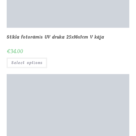
Stikla fotorāmis UV apdrukai 10x15x1cm V kāja
€
23.00
Select options
Out of Stock