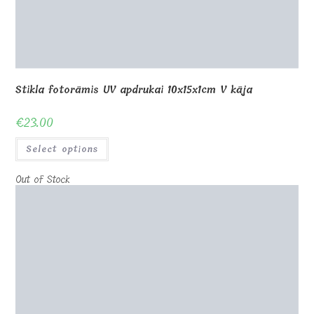
Stikla fotorāmis UV apdrukai 18x12x1cm V kāja
€
26.00
Select options