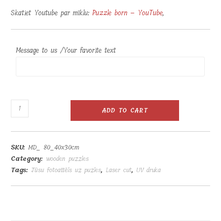
Skatiet Youtube par mīklu:
Puzzle born – YouTube
,
Message to us /Your favorite text
Koka
ADD TO CART
puzle
80
gabali
SKU:
MD_ 80_40x30cm
40x30cm
Category:
wooden puzzles
quantity
Tags:
Jūsu fotoattēls uz puzles
,
Laser cut
,
UV druka