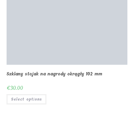
€
30.00
Select options
0
Shop
About Us
Contact us
Blog
Gallery
Awards and Trophies
Wooden Boxes
Wooden Puzzles
My Account
Privacy Policy
Checkout
Cart
Terms and conditions
© Copyright - MagicOfGift