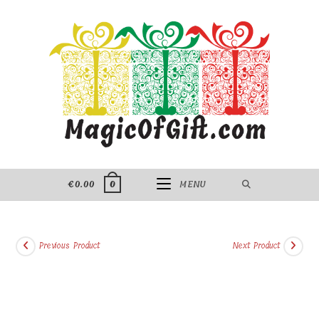
Skip
to
content
€
0.00
MENU
0
Previous Product
Next Product