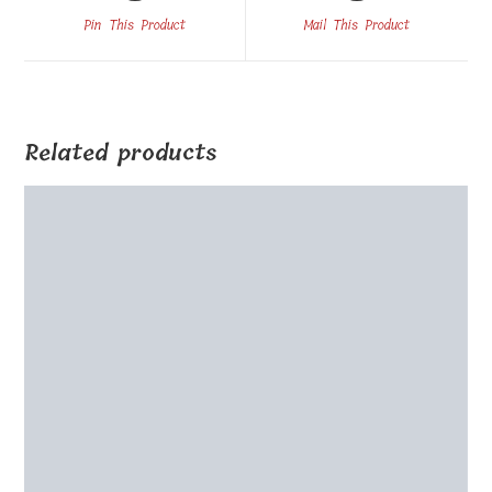
a
a
Pin This Product
Mail This Product
new
new
window
window
Related products
Stojak na nagrody h20cm
€
35.00
Select options