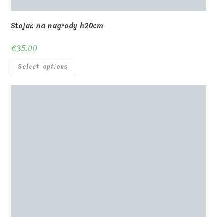
3D Award 10x10xH20cm
€
310.00
Select options
Nagroda w kształcie sześcianu z nadrukiem UV 7x7x7
€
37.00