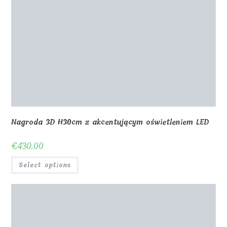
€
430.00
Select options
Szklany stojak na nagrody okrągły 102 mm