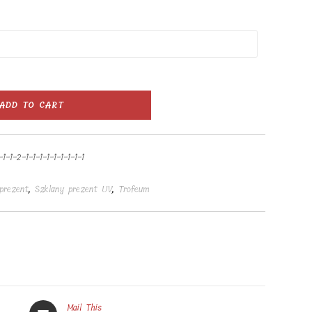
ADD TO CART
1-1-2-1-1-1-1-1-1-1-1-1
prezent
,
Szklany prezent UV
,
Trofeum
Opens
Mail This