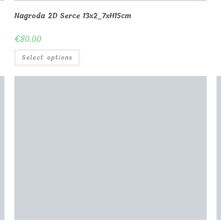
Stojak LED na szklaną nagrodę 6_5x2_7cm
S
€
130.00
Select options
Shop
About Us
Contact us
Blog
G