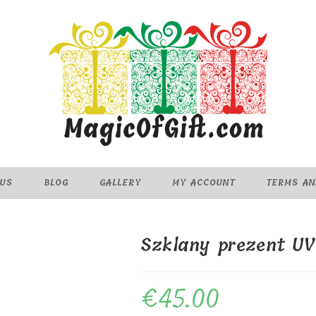
 US
BLOG
GALLERY
MY ACCOUNT
TERMS AN
Szklany prezent UV
€
45.00