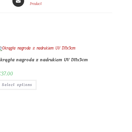
in
Product
a
new
window
krągła nagroda z nadrukiem UV D11x3cm
€
37.00
Select options