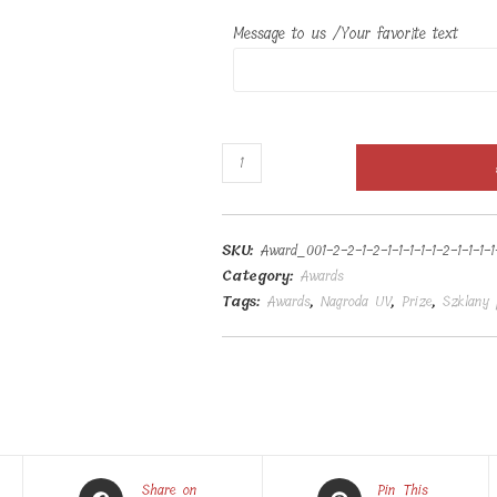
Message to us /Your favorite text
Szklany
prezent
UV
6x11x1,5cm
SKU:
Award_001-2-2-1-2-1-1-1-1-1-2-1-1-1-1-
quantity
Category:
Awards
Tags:
Awards
,
Nagroda UV
,
Prize
,
Szklany 
Opens
Opens
Share on
Pin This