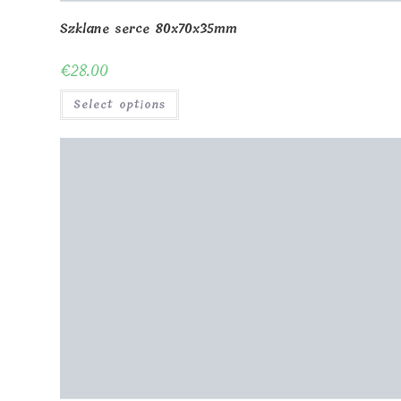
Szklane serce 80x70x35mm
€
28.00
Select options
Nagroda 2D Serce H20cm z diodą LED
€
190.00
Select options
0
© Copyright - MagicOfGift