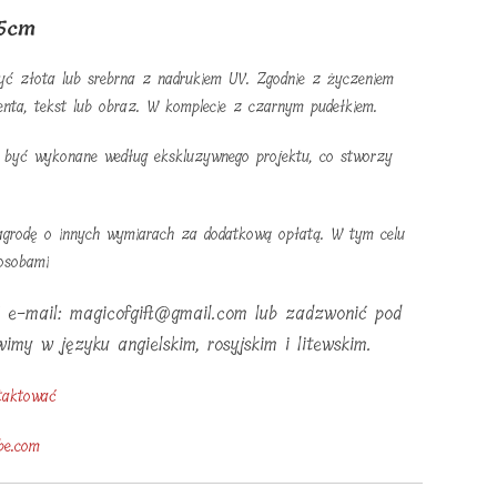
,5cm
ć złota lub srebrna z nadrukiem UV. Zgodnie z życzeniem
lienta, tekst lub obraz. W komplecie z czarnym pudełkiem.
 być wykonane według ekskluzywnego projektu, co stworzy
grodę o innych wymiarach za dodatkową opłatą. W tym celu
osobami
ć e-mail: magicofgift@gmail.com lub zadzwonić pod
my w języku angielskim, rosyjskim i litewskim.
taktować
be.com