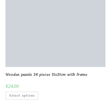
Shop
About Us
Contact us
Blog
Gallery
Awards and Trophies
Wooden Boxes
Wooden Puzzles
My Account
Privacy Policy
Checkout
Cart
Terms and conditions
© Copyright - MagicOfGift