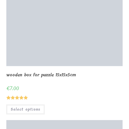
Wooden puzzle 24 pieces 15x21cm with frame
€
24.00
Select options
0