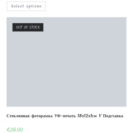
Wooden puzzle 49 pieces
30x30cm
€
20.00
Wooden puzzle 49 pieces 30x30cm
We manufacture wooden puzzle from plywood 3-4mm thin. With
laser cutting needed quantity of pieces. With our wooden puzzle
You can have really nice time with Your child or wholle family.
Your child would be surprized if discover thant in puzzle foto his
or her face. This can be nice gift to Your close and in love friend.
To order these puzzle please attach Your photo and text if You
want it.
To clarify please write email: magicofgift@gmail.com or call by