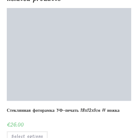
Стеклянная фоторамка УФ-печать 18x12x1см H ножка
€
26.00
Select options
Деревянный пазл 12 деталей 20×30 см
€
8.00
Select options