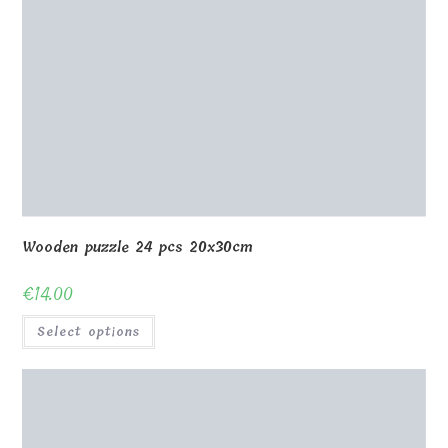
Glass photo frame UV print 10x15x1cm V leg
€
23.00
Select options