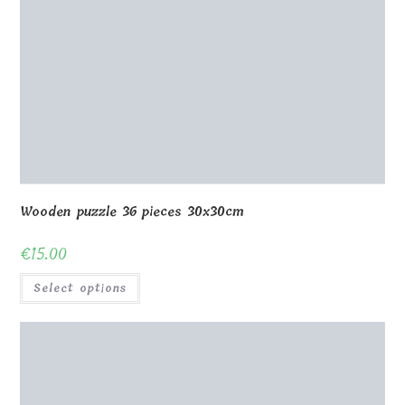
Wooden puzzle Lithuania 20x30cm with box
€
32.00
Select options