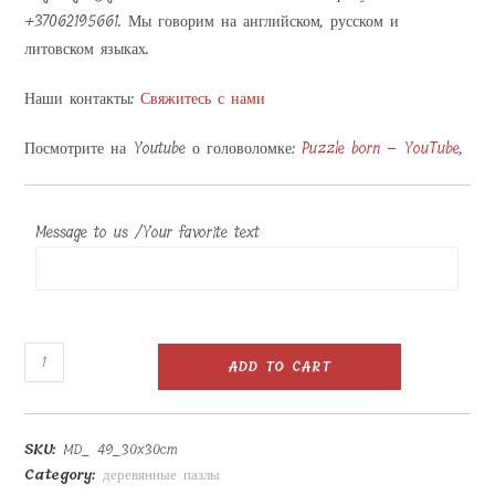
+37062195661. Мы говорим на английском, русском и
литовском языках.
Наши контакты:
Свяжитесь с нами
Посмотрите на Youtube о головоломке:
Puzzle born – YouTube
,
Message to us /Your favorite text
Деревянный
ADD TO CART
пазл
49
деталей
SKU:
MD_ 49_30x30cm
30x30
Category:
деревянные пазлы
см