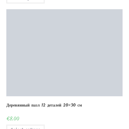
Стеклянная фоторамка УФ-печать 25x16x1см V ножка
€
34.00
Select options