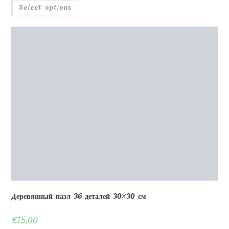
Стеклянная фоторамка УФ-печать 18x12x1см V Подставка
€
26.00
Select options
Previous Product
Next Product