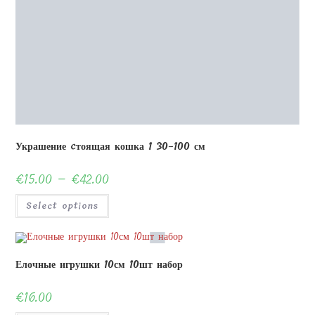
through
Select options
product
€42.00
has
multiple
variants.
The
options
Елочные игрушки 10см 10шт набор
may
be
chosen
€
16.00
on
the
product
Select options
page