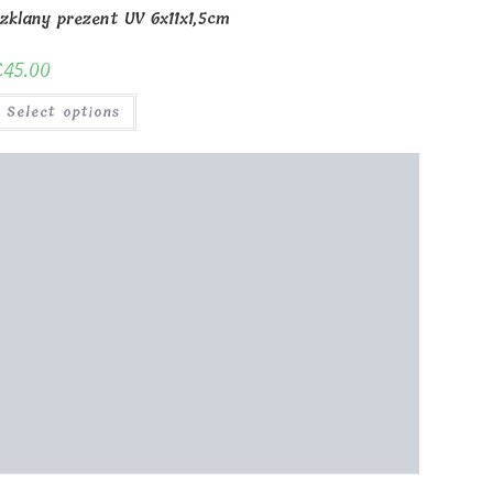
zklany prezent UV 6x11x1,5cm
€
45.00
Select options
rzewko nagród 3D 15x10x6cm
€
155.00
Select options