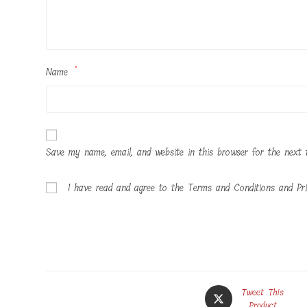
Name
*
Save my name, email, and website in this browser for the next 
I have read and agree to the Terms and Conditions and Pri
Opens
Tweet This
in
Product