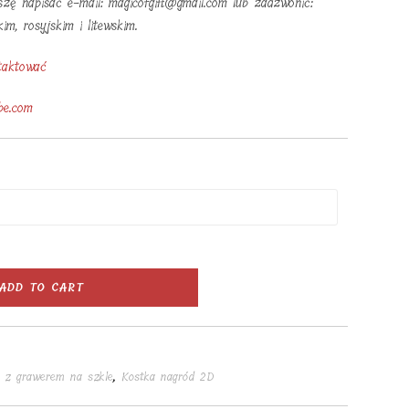
oszę napisać e-mail: magicofgift@gmail.com lub zadzwonić:
m, rosyjskim i litewskim.
taktować
be.com
ADD TO CART
 z grawerem na szkle
,
Kostka nagród 2D