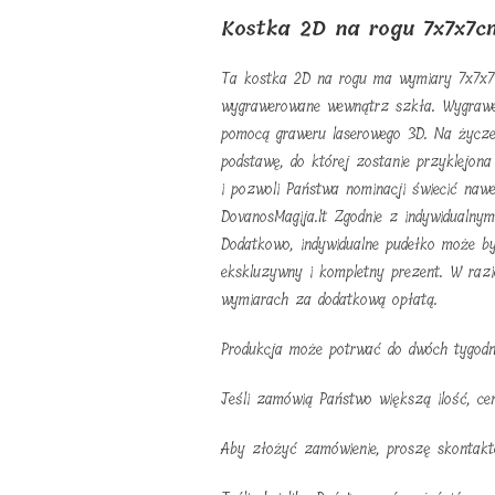
Kostka 2D na rogu 7x7x7c
Ta kostka 2D na rogu ma wymiary 7x7x7 
wygrawerowane wewnątrz szkła. Wygrawe
pomocą graweru laserowego 3D. Na życze
podstawę, do której zostanie przyklejon
i pozwoli Państwa nominacji świecić naw
DovanosMagija.lt Zgodnie z indywidualnym
Dodatkowo, indywidualne pudełko może b
ekskluzywny i kompletny prezent. W raz
wymiarach za dodatkową opłatą.
Produkcja może potrwać do dwóch tygodn
Jeśli zamówią Państwo większą ilość, ce
Aby złożyć zamówienie, proszę skontakt