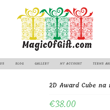
 US
BLOG
GALLERY
MY ACCOUNT
TERMS AN
2D Award Cube na 
€
38.00