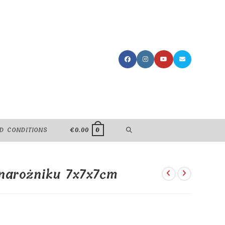
TOGGLE
D CONDITIONS
€
0.00
0
WEBSITE
narożniku 7x7x7cm
SEARCH