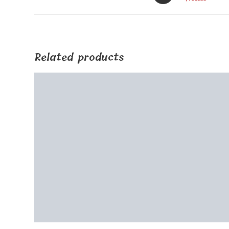
a
new
window
Related products