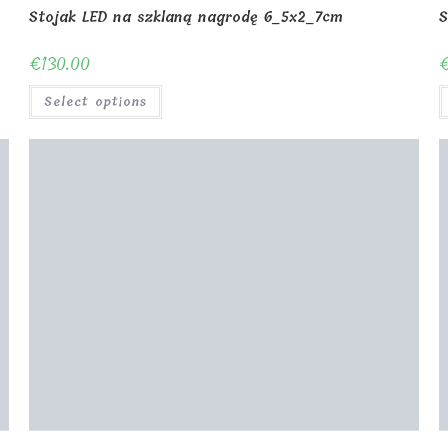
Stojak LED na szklaną nagrodę 6_5x2_7cm
S
€
130.00
Select options
D