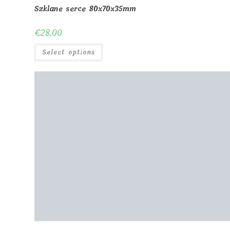
Szklane serce 80x70x35mm
€
28.00
Select options