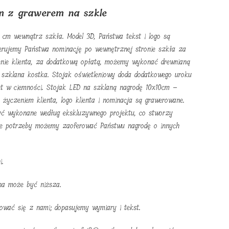
m z grawerem na szkle
cm wewnątrz szkła. Model 3D, Państwa tekst i logo są
rujemy Państwa nominację po wewnętrznej stronie szkła za
nie klienta, za dodatkową opłatą, możemy wykonać drewnianą
a szklana kostka. Stojak oświetleniowy doda dodatkowego uroku
et w ciemności. Stojak LED na szklaną nagrodę 10x10cm –
 życzeniem klienta, logo klienta i nominacja są grawerowane.
yć wykonane według ekskluzywnego projektu, co stworzy
ie potrzeby możemy zaoferować Państwu nagrodę o innych
i.
na może być niższa.
ować się z nami; dopasujemy wymiary i tekst.