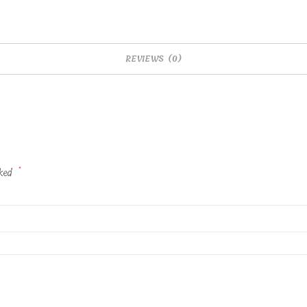
quantity
REVIEWS (0)
rked
*