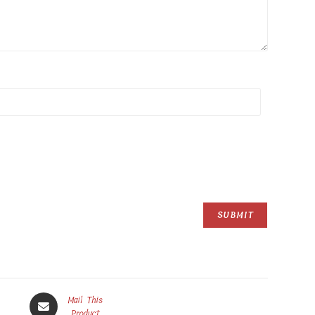
Opens
Mail This
in
Product