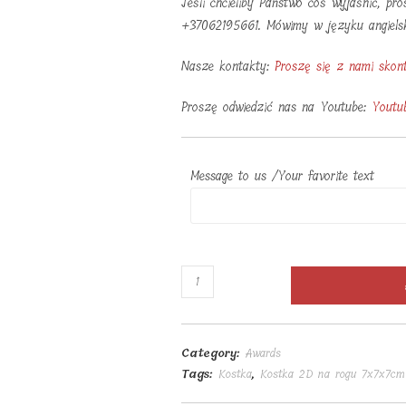
Jeśli chcieliby Państwo coś wyjaśnić, pr
+37062195661. Mówimy w języku angielski
Nasze kontakty:
Proszę się z nami skon
Proszę odwiedzić nas na Youtube:
Youtu
Message to us /Your favorite text
2D
Award
Cube
na
Category:
Awards
narożniku
Tags:
Kostka
,
Kostka 2D na rogu 7x7x7cm
7x7x7cm