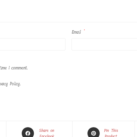
Email
*
time I comment.
vacy Policy.
Opens
Opens
Share on
Pin This
in
Facebook
in
Product