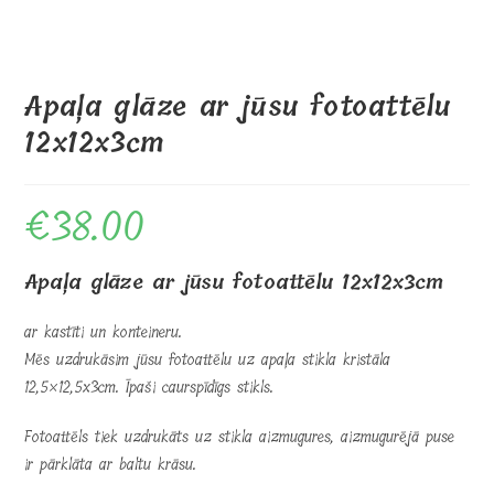
Apaļa glāze ar jūsu fotoattēlu
12x12x3cm
€
38.00
Apaļa glāze ar jūsu fotoattēlu 12x12x3cm
ar kastīti un konteineru.
Mēs uzdrukāsim jūsu fotoattēlu uz apaļa stikla kristāla
12,5×12,5x3cm. Īpaši caurspīdīgs stikls.
Fotoattēls tiek uzdrukāts uz stikla aizmugures, aizmugurējā puse
ir pārklāta ar baltu krāsu.