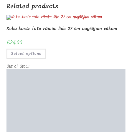
Related products
Koka kaste foto rāmim līdz 27 cm augšējam vākam
€
24.00
Select options
Out of Stock
Stikla fotorāmis UV apdrukai 18x12x1cm V statīvs
€
26.00
Select options
Stikla fotorāmis UV apdrukai 14x20x1cm H kāja