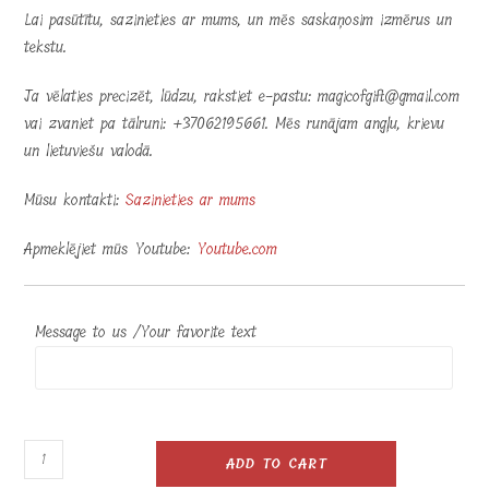
Lai pasūtītu, sazinieties ar mums, un mēs saskaņosim izmērus un
tekstu.
Ja vēlaties precizēt, lūdzu, rakstiet e-pastu: magicofgift@gmail.com
vai zvaniet pa tālruni: +37062195661. Mēs runājam angļu, krievu
un lietuviešu valodā.
Mūsu kontakti:
Sazinieties ar mums
Apmeklējiet mūs Youtube:
Youtube.com
Message to us /Your favorite text
Apaļa
ADD TO CART
glāze