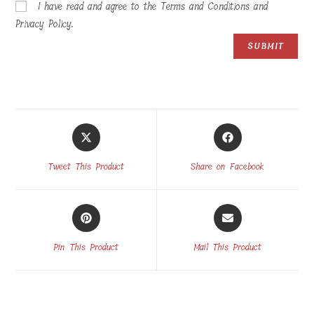
I have read and agree to the Terms and Conditions and
Privacy Policy.
Opens
Opens
in
in
a
a
Tweet This Product
Share on Facebook
new
new
window
window
Opens
Opens
in
in
a
a
Pin This Product
Mail This Product
new
new
window
window