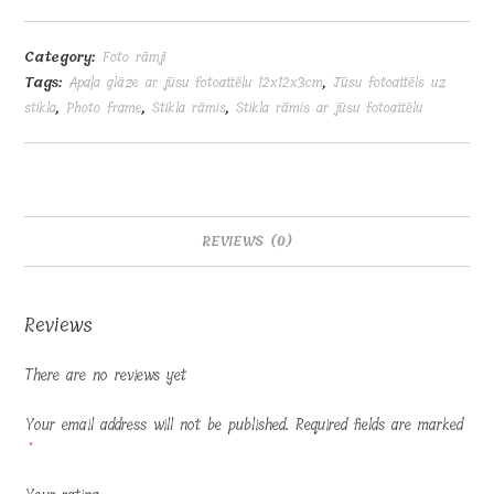
ar
jūsu
Category:
Foto rāmji
fotoattēlu
Tags:
Apaļa glāze ar jūsu fotoattēlu 12x12x3cm
,
Jūsu fotoattēls uz
12x12x3cm
stikla
,
Photo frame
,
Stikla rāmis
,
Stikla rāmis ar jūsu fotoattēlu
quantity
REVIEWS (0)
Reviews
There are no reviews yet
Your email address will not be published.
Required fields are marked
*