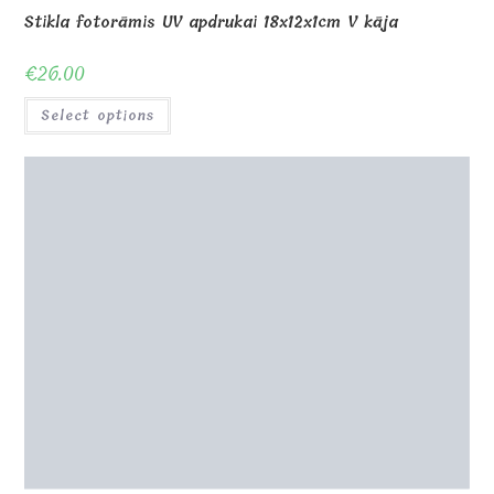
Koka bilžu rāmis 20x30cm
€
13.00
Select options
0
Shop
About Us
Contact us
Blog
Gallery
Awards and Trophies
Wooden Boxes
Wooden Puzzles
My Account
Privacy Policy
Checkout
Cart
Terms and conditions
© Copyright - MagicOfGift