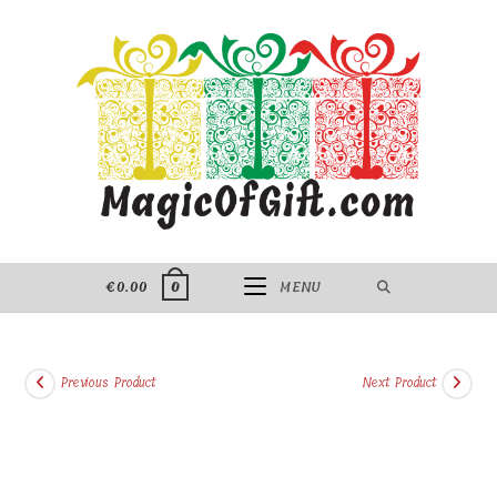
Skip
to
content
€
0.00
MENU
0
Previous Product
Next Product