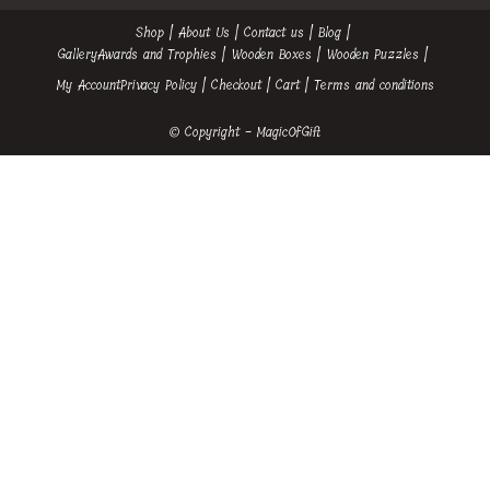
Shop
About Us
Contact us
Blog
Gallery
Awards and Trophies
Wooden Boxes
Wooden Puzzles
My Account
Privacy Policy
Checkout
Cart
Terms and conditions
© Copyright - MagicOfGift