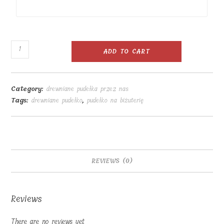
Drewniane
ADD TO CART
pudełko
na
biżuterię
Category:
drewniane pudełka przez nas
12x12x3cm
Tags:
drewniane pudełko
,
pudełko na biżuterię
wykonane
z
litego
drewna
quantity
REVIEWS (0)
Reviews
There are no reviews yet