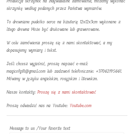
Produkcja skrzynek na indywidualne zamówienie, możemy wykonać
skrzynkę według podanych przez Państwa wymiarów.
To drewniane pudełko serce na biżuterię 12x12x3cm wykonane z
litego drewna Może być drukowane lub grawerowane.
W celu zamówienia proszę się z nami skontaktować, a my
dopasujemy wymiary i tekst.
Jeśli chcesz wyjaśnić, proszę napisać e-mail:
magicofgift@gmail.com lub zadzwoń telefonicznie: +37062195661.
Mówimy w języku angielskim, rosyjskim i litewskim.
Nasze kontakty:
Proszę się z nami skontaktować
Proszę odwiedzić nas na Youtube:
Youtube.com
Message to us /Your favorite text