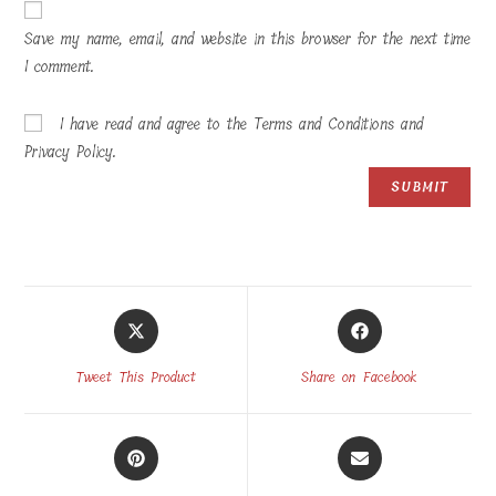
Save my name, email, and website in this browser for the next time
I comment.
I have read and agree to the Terms and Conditions and
Privacy Policy.
Opens
Opens
in
in
a
a
Tweet This Product
Share on Facebook
new
new
window
window
Opens
Opens
in
in
a
a