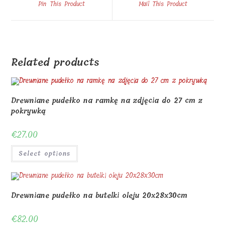
Pin This Product
Mail This Product
new
new
window
window
Related products
Drewniane pudełko na ramkę na zdjęcia do 27 cm z
pokrywką
€
27.00
Select options
Drewniane pudełko na butelki oleju 20x28x30cm
€
82.00