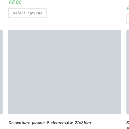
Shop
About Us
Contact us
Blog
G
Privacy Policy
Checkout
C
My Account