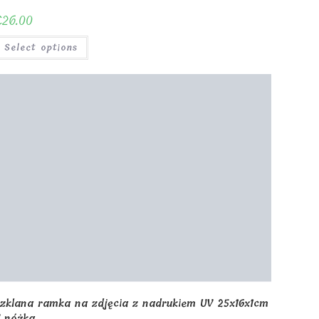
Awards and Trophies
Wooden Boxes
Wooden Puzzles
allery
art
Terms and conditions