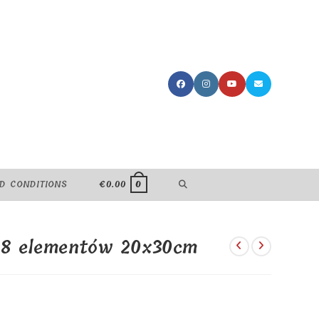
TOGGLE
D CONDITIONS
€
0.00
0
WEBSITE
48 elementów 20x30cm
SEARCH