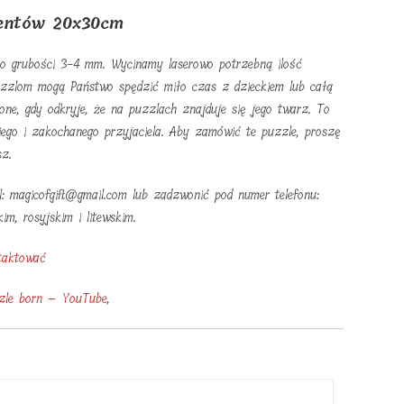
mentów 20x30cm
 o grubości 3-4 mm. Wycinamy laserowo potrzebną ilość
zzlom mogą Państwo spędzić miło czas z dzieckiem lub całą
ne, gdy odkryje, że na puzzlach znajduje się jego twarz. To
iego i zakochanego przyjaciela. Aby zamówić te puzzle, proszę
sz.
l: magicofgift@gmail.com lub zadzwonić pod numer telefonu:
m, rosyjskim i litewskim.
taktować
zle born – YouTube
,