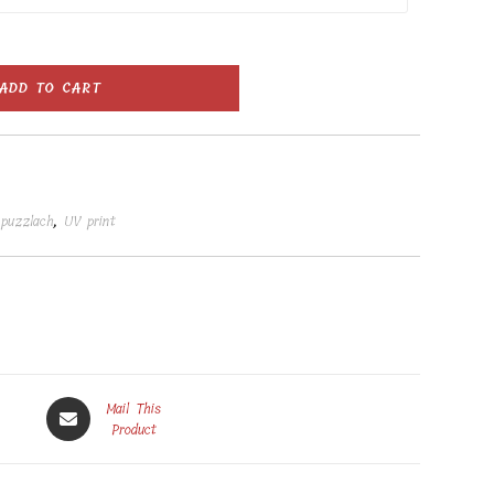
ADD TO CART
 puzzlach
,
UV print
Opens
Mail This
in
Product
a
new