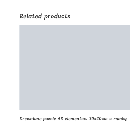
window
Related products
Drewniane puzzle 48 elementów 30x40cm z ramką
€
44.00
Select options
Drewniane pudełko na ramkę na zdjęcia z górną
pokrywą 27 cm
€
24.00
Select options