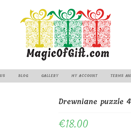
 US
BLOG
GALLERY
MY ACCOUNT
TERMS AN
Drewniane puzzle 
€
18.00