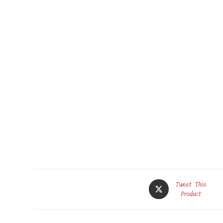
Opens
Tweet This
in
Product
a
new