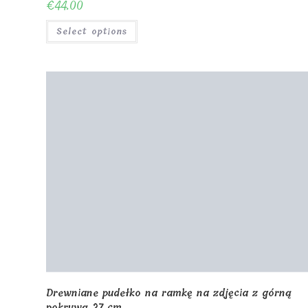
0
© Copyright - MagicOfGift