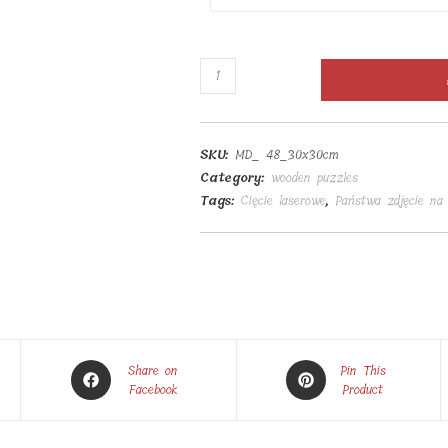
Drewniane
puzzle
48
elementów
SKU:
MD_ 48_30x30cm
20x30cm
Category:
wooden puzzles
quantity
Tags:
Cięcie laserowe
,
Państwa zdjęcie na
Opens
Opens
Share on
Pin This
in
Facebook
in
Product
a
a
new
new