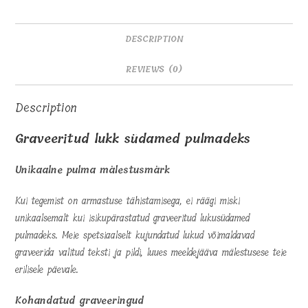
DESCRIPTION
REVIEWS (0)
Description
Graveeritud lukk südamed pulmadeks
Unikaalne pulma mälestusmärk
Kui tegemist on armastuse tähistamisega, ei räägi miski
unikaalsemalt kui isikupärastatud graveeritud lukusüdamed
pulmadeks. Meie spetsiaalselt kujundatud lukud võimaldavad
graveerida valitud teksti ja pildi, luues meeldejääva mälestusese teie
erilisele päevale.
Kohandatud graveeringud