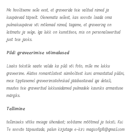
Me hoolitseme selle eest, et graveerida teie valitud nimed ja
kuupäevad täpselt. Olenemata sellest, kas soovite lisada oma
pulmakuupäeva või mõlemad nimed, tagame, et graveering on
laitmatu ja selge. Iga lukk on kunstiteos, mis on personaliseeritud
just teie jaoks.
Pildi graveerimise võimalused
Lisaks tekstile saate valida ka pildi või foto, mille me lukku
graveerime. Alates romantilistest sümbolitest kuni armastatud pildini,
meie tipptasemel graveerimistehnikad jäädvustavad iga detaili,
muutes teie graveeritud lukkusüdamed pulmadele kauniks armastuse
märgiks.
Tellimine
tellimiseks võtke meiega ühendust; sobitame mõõtmed ja teksti. Kui
Te soovite täpsustada, palun kirjutage e-kiri: magicofgift@gmail.com