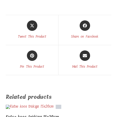
Opens
Opens
in
in
a
a
Tweet This Product
Share on Facebook
new
new
window
window
Opens
Opens
in
in
a
a
Pin This Product
Mail This Product
new
new
window
window
Related products
Kutse koos trükiga 15x20cm