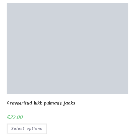
Graveeritud lukk pulmade jaoks
€
22.00
Select options
Mitmekülgne puidust tihvt
€
4.80
Select options
Lock südamed koos graveeringuga pulmadeks
€
17.00