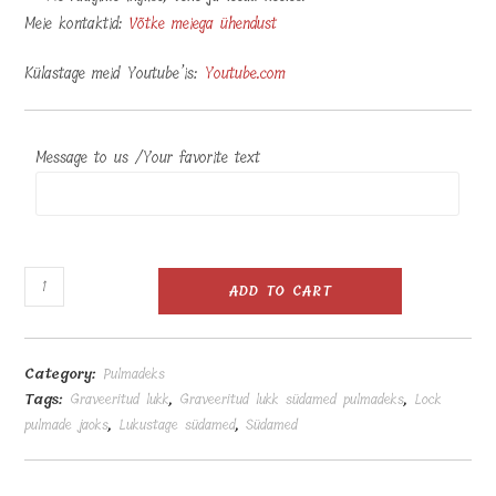
Meie kontaktid:
Võtke meiega ühendust
Külastage meid Youtube’is:
Youtube.com
Message to us /Your favorite text
Graveeritud
ADD TO CART
lukk
südamed
pulmadeks
Category:
Pulmadeks
quantity
Tags:
Graveeritud lukk
,
Graveeritud lukk südamed pulmadeks
,
Lock
pulmade jaoks
,
Lukustage südamed
,
Südamed