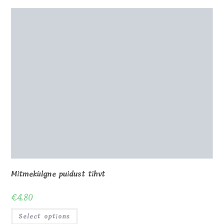
Select options
0
Shop
About Us
Contact us
Blog
Gallery
Awards and Trophies
Wooden Boxes
Wooden Puzzles
My Account
Privacy Policy
Checkout
Cart
Terms and conditions
© Copyright - MagicOfGift