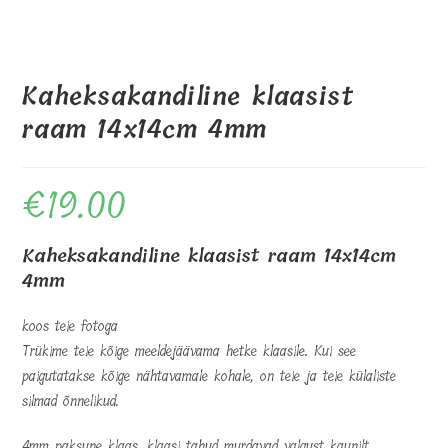
Kaheksakandiline klaasist
raam 14x14cm 4mm
€
19.00
Kaheksakandiline klaasist raam 14x14cm
4mm
koos teie fotoga
Trükime teie kõige meeldejäävama hetke klaasile. Kui see
paigutatakse kõige nähtavamale kohale, on teie ja teie külaliste
silmad õnnelikud.
4mm paksune klaas, klaasi tahud murdavad valgust kaunilt.