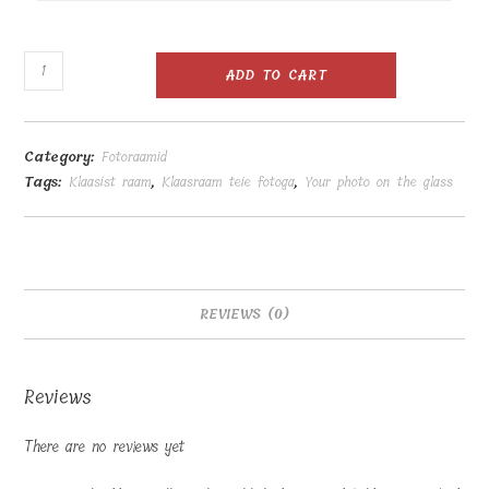
Kaheksakandiline
ADD TO CART
klaasist
raam
14x14cm
Category:
Fotoraamid
4mm
Tags:
Klaasist raam
,
Klaasraam teie fotoga
,
Your photo on the glass
quantity
REVIEWS (0)
Reviews
There are no reviews yet