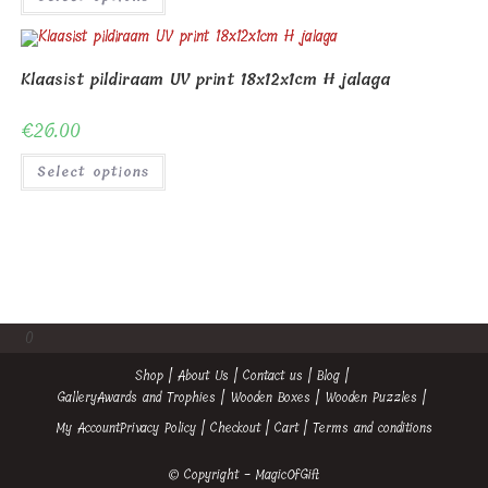
Klaasist pildiraam UV print 18x12x1cm H jalaga
€
26.00
Select options
0
Shop
About Us
Contact us
Blog
Gallery
Awards and Trophies
Wooden Boxes
Wooden Puzzles
My Account
Privacy Policy
Checkout
Cart
Terms and conditions
© Copyright - MagicOfGift