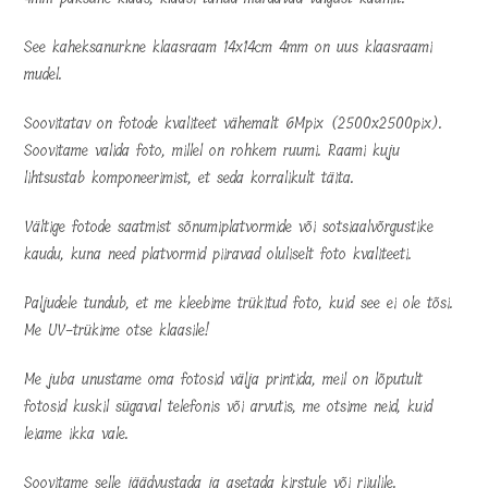
See kaheksanurkne klaasraam 14x14cm 4mm on uus klaasraami
mudel.
Soovitatav on fotode kvaliteet vähemalt 6Mpix (2500x2500pix).
Soovitame valida foto, millel on rohkem ruumi. Raami kuju
lihtsustab komponeerimist, et seda korralikult täita.
Vältige fotode saatmist sõnumiplatvormide või sotsiaalvõrgustike
kaudu, kuna need platvormid piiravad oluliselt foto kvaliteeti.
Paljudele tundub, et me kleebime trükitud foto, kuid see ei ole tõsi.
Me UV-trükime otse klaasile!
Me juba unustame oma fotosid välja printida, meil on lõputult
fotosid kuskil sügaval telefonis või arvutis, me otsime neid, kuid
leiame ikka vale.
Soovitame selle jäädvustada ja asetada kirstule või riiulile.