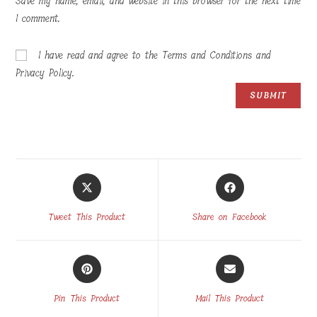
Save my name, email, and website in this browser for the next time
I comment.
I have read and agree to the Terms and Conditions and
Privacy Policy.
Opens
Opens
in
in
a
a
Tweet This Product
Share on Facebook
new
new
window
window
Opens
Opens
in
in
a
a
Pin This Product
Mail This Product
new
new