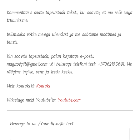
Kommentaaris saate täpsustada teksti, kui soovite, et me selle välja
trükkiksime.
tellimiseks võtke meiega ühendust ja me sobitame mõõtmed ja
teksti.
Kui soovite täpsustada, palun kirjutage e-posti:
magicofgift@gmail.com või helistage telefoni teel: +37062195661. Me
räägime inglise, vene ja leedu keeles.
Meie kontaktid:
Kontakt
Külastage meid Youtube’is:
Youtube.com
Message to us /Your favorite text