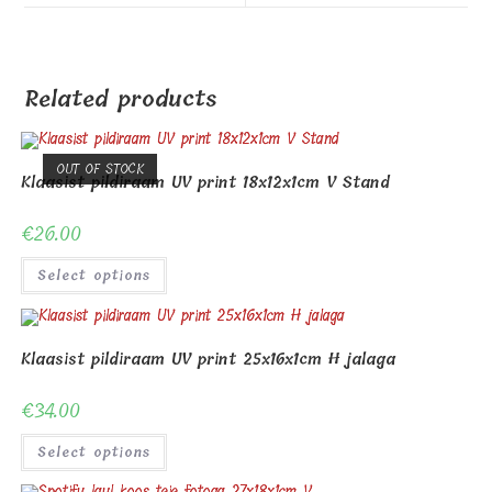
window
window
Related products
OUT OF STOCK
Klaasist pildiraam UV print 18x12x1cm V Stand
€
26.00
Select options
Klaasist pildiraam UV print 25x16x1cm H jalaga
€
34.00
Select options