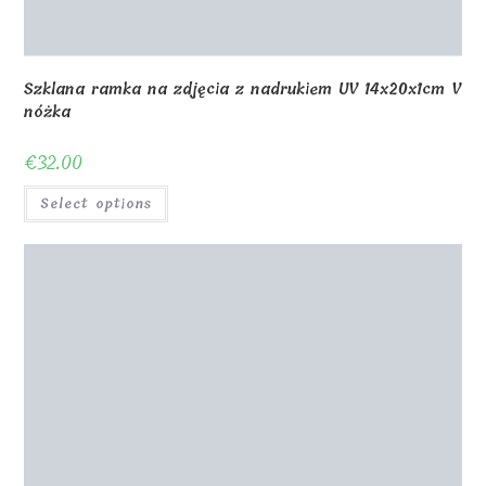
0
Shop
About Us
Contact us
Blog
Gallery
Awards and Trophies
Wooden Boxes
Wooden Puzzles
My Account
Privacy Policy
Checkout
Cart
Terms and conditions
© Copyright - MagicOfGift