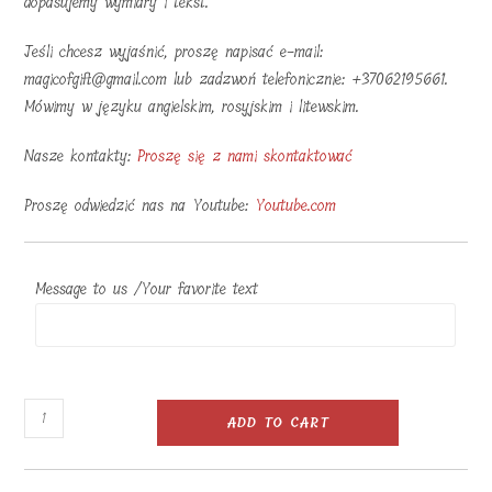
dopasujemy wymiary i tekst.
Jeśli chcesz wyjaśnić, proszę napisać e-mail:
magicofgift@gmail.com lub zadzwoń telefonicznie: +37062195661.
Mówimy w języku angielskim, rosyjskim i litewskim.
Nasze kontakty:
Proszę się z nami skontaktować
Proszę odwiedzić nas na Youtube:
Youtube.com
Message to us /Your favorite text
Kamienna
ADD TO CART
ramka
na