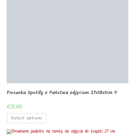
Piosenka Spotify z Państwa zdjęciem 27x18x1cm V
€
31.00
Select options
Drewniane pudełko na ramkę na zdjęcia do książki 27
cm
€
14.00
Select options
Drewniane pudełko na ramkę na zdjęcia do 27 cm z
pokrywką
€
27.00