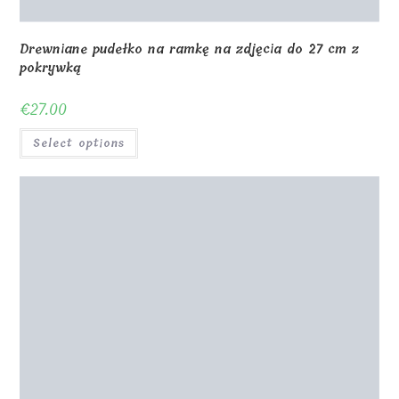
Elegancki drewniany stojak 18x16x5cm grawerowany
€
18.00
Select options