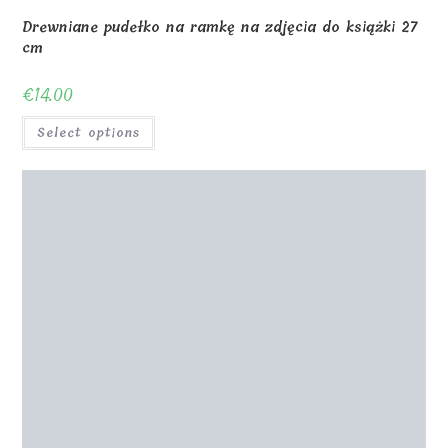
Select options
Szklana ramka na zdjęcia z nadrukiem UV 14x20x1cm V
nóżka
€
32.00
Select options
Sześciokątna ramka na zdjęcie na stojaku 20x17cm
€
31.00
Select options