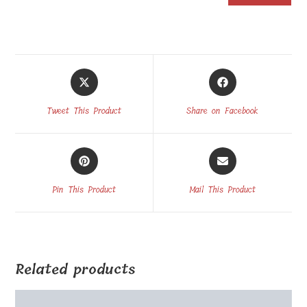
Opens
Opens
in
in
a
a
Tweet This Product
Share on Facebook
new
new
window
window
Opens
Opens
in
in
a
a
Pin This Product
Mail This Product
new
new
window
window
Related products