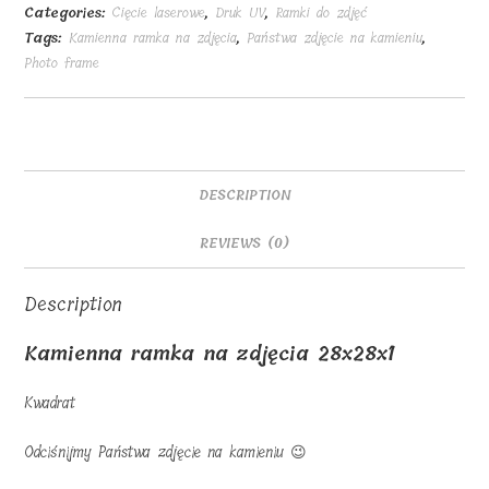
zdjęcia
Categories:
Cięcie laserowe
,
Druk UV
,
Ramki do zdjęć
28x28x1
Tags:
Kamienna ramka na zdjęcia
,
Państwa zdjęcie na kamieniu
,
quantity
Photo frame
DESCRIPTION
REVIEWS (0)
Description
Kamienna ramka na zdjęcia 28x28x1
Kwadrat
Odciśnijmy Państwa zdjęcie na kamieniu 😉