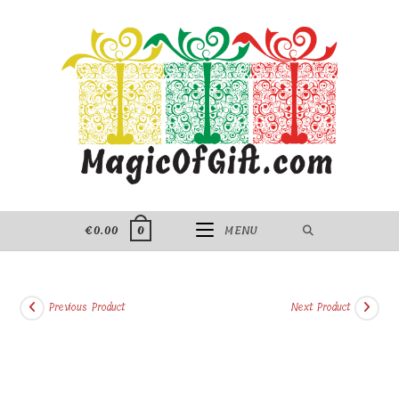
Skip
to
content
€
0.00
MENU
0
Previous Product
Next Product