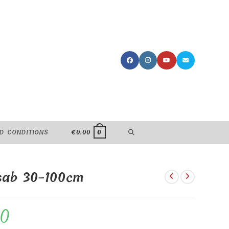
TOGGLE
D CONDITIONS
€
0.00
0
WEBSITE
sab 30-100cm
SEARCH
00
Price
range:
€15.00