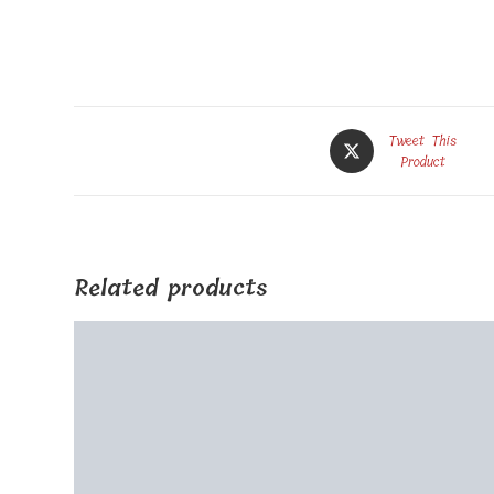
Opens
Tweet This
in
Product
a
new
window
Related products