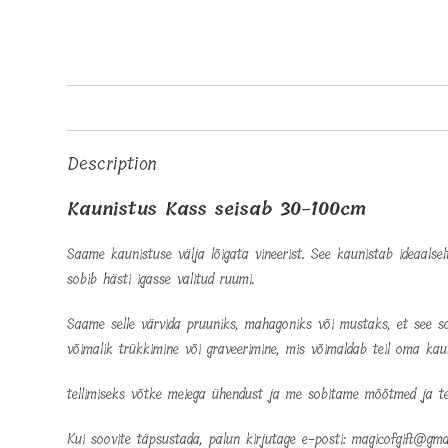
Description
Kaunistus Kass seisab 30-100cm
Saame kaunistuse välja lõigata vineerist. See kaunistab ideaals
sobib hästi igasse valitud ruumi.
Saame selle värvida pruuniks, mahagoniks või mustaks, et see sob
võimalik trükkimine või graveerimine, mis võimaldab teil oma kau
tellimiseks võtke meiega ühendust ja me sobitame mõõtmed ja te
Kui soovite täpsustada, palun kirjutage e-posti: magicofgift@gmai