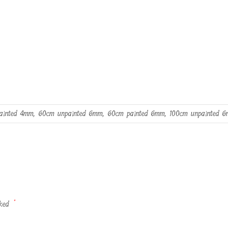
ainted 4mm, 60cm unpainted 6mm, 60cm painted 6mm, 100cm unpainted 
rked
*