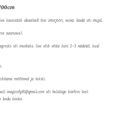
through
€42.00
-100cm
ee kaunistab ideaalselt teie interjööri, seina, lauda või mujal.
es suuruses).
goniks või mustaks. See võib võtta kuni 2-3 nädalat, kuid
e.
sobitame mõõtmed ja teksti.
il: magicofgift@gmail.com või helistage telefoni teel:
 leedu keeles.