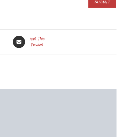
Opens
Mail This
in
Product
a
new
window