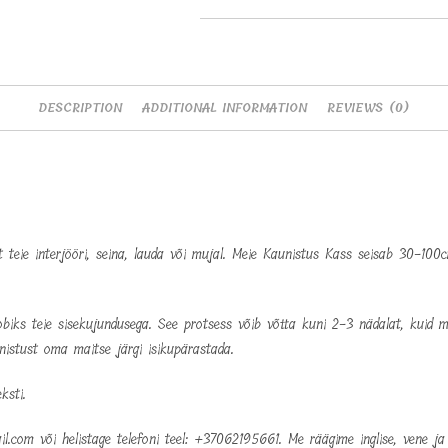
DESCRIPTION
ADDITIONAL INFORMATION
REVIEWS (0)
elt teie interjööri, seina, lauda või mujal. Meie Kaunistus Kass seisab 30-
iks teie sisekujundusega. See protsess võib võtta kuni 2-3 nädalat, kuid me
nistust oma maitse järgi isikupärastada.
ksti.
l.com või helistage telefoni teel: +37062195661. Me räägime inglise, vene ja 