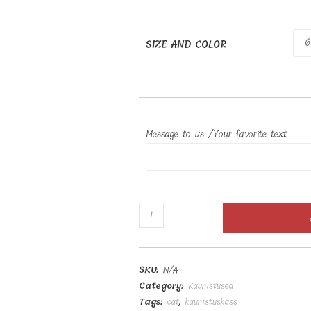
SIZE AND COLOR
Message to us /Your favorite text
Kaunistus
Kass
seisab
30-
SKU:
N/A
100cm
Category:
Kaunistused
quantity
Tags:
cat
,
kaunistuskass