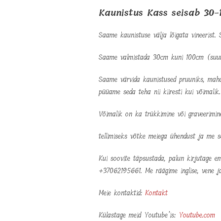
Kaunistus Kass seisab 30
Saame kaunistuse välja lõigata vineerist. S
Saame valmistada 30cm kuni 100cm (suur
Saame värvida kaunistused pruuniks, maha
püüame seda teha nii kiiresti kui võimalik.
Võimalik on ka trükkimine või graveerimin
tellimiseks võtke meiega ühendust ja me 
Kui soovite täpsustada, palun kirjutage ema
+37062195661. Me räägime inglise, vene ja
Meie kontaktid:
Kontakt
Külastage meid Youtube’is:
Youtube.com