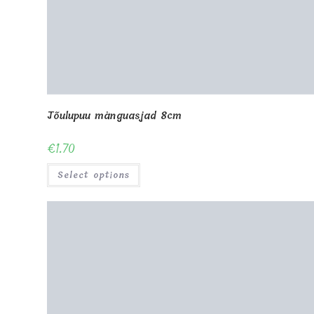
Jõulupuu mänguasjad 8cm
€
1.70
Select options