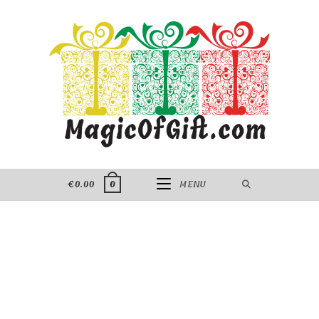
Skip
to
content
€
0.00
MENU
0