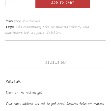
Koka
ADD TO CART
konstruktors
traktors
pudelei
Category:
Konstruktori
8x8x30cm
Tags:
Koka konstruktors
,
Koka konstruktors traktors
,
Koka
quantity
konstruktors traktors pudelei 8x8x30cm
REVIEWS (0)
Reviews
There are no reviews yet
Your email address will not be published.
Required fields are marked
*