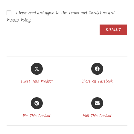
I have read and agree to the Terms and Conditions and
Privacy Policy.
Opens
Opens
in
in
a
a
Tweet This Product
Share on Facebook
new
new
window
window
Opens
Opens
in
in
a
a
Pin This Product
Mail This Product
new
new
window
window