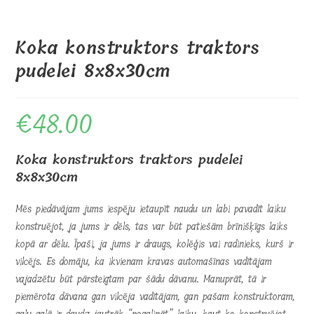
Koka konstruktors traktors
pudelei 8x8x30cm
€
48.00
Koka konstruktors traktors pudelei
8x8x30cm
Mēs piedāvājam jums iespēju ietaupīt naudu un labi pavadīt laiku
konstruējot, ja jums ir dēls, tas var būt patiešām brīnišķīgs laiks
kopā ar dēlu. Īpaši, ja jums ir draugs, kolēģis vai radinieks, kurš ir
vilcējs. Es domāju, ka ikvienam kravas automašīnas vadītājam
vajadzētu būt pārsteigtam par šādu dāvanu. Manuprāt, tā ir
piemērota dāvana gan vilcēja vadītājam, gan pašam konstruktoram,