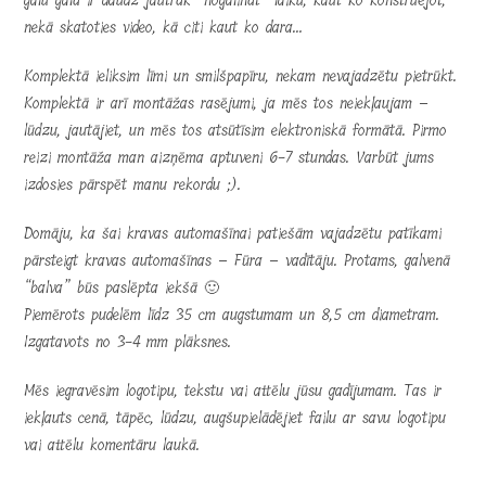
galu galā ir daudz jautrāk “nogalināt” laiku, kaut ko konstruējot,
nekā skatoties video, kā citi kaut ko dara…
Komplektā ieliksim līmi un smilšpapīru, nekam nevajadzētu pietrūkt.
Komplektā ir arī montāžas rasējumi, ja mēs tos neiekļaujam –
lūdzu, jautājiet, un mēs tos atsūtīsim elektroniskā formātā. Pirmo
reizi montāža man aizņēma aptuveni 6-7 stundas. Varbūt jums
izdosies pārspēt manu rekordu ;).
Domāju, ka šai kravas automašīnai patiešām vajadzētu patīkami
pārsteigt kravas automašīnas – Fūra – vadītāju. Protams, galvenā
“balva” būs paslēpta iekšā 🙂
Piemērots pudelēm līdz 35 cm augstumam un 8,5 cm diametram.
Izgatavots no 3-4 mm plāksnes.
Mēs iegravēsim logotipu, tekstu vai attēlu jūsu gadījumam. Tas ir
iekļauts cenā, tāpēc, lūdzu, augšupielādējiet failu ar savu logotipu
vai attēlu komentāru laukā.