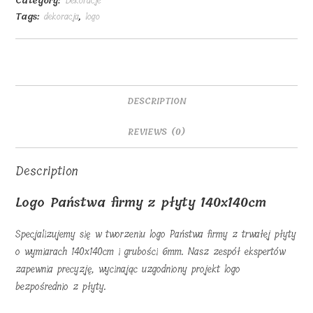
Category:
Dekoracje
płyty
Tags:
dekoracja
,
logo
140x140cm
quantity
DESCRIPTION
REVIEWS (0)
Description
Logo Państwa firmy z płyty 140x140cm
Specjalizujemy się w tworzeniu logo Państwa firmy z trwałej płyty
o wymiarach 140x140cm i grubości 6mm. Nasz zespół ekspertów
zapewnia precyzję, wycinając uzgodniony projekt logo
bezpośrednio z płyty.