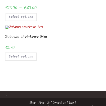
€
13.00
–
€
40.00
Price
range:
€13.00
This
through
Select options
product
€40.00
has
multiple
variants.
The
options
Zabawki choinkowe 8cm
may
be
chosen
€
1.70
on
the
product
Select options
page
0
Shop
About Us
Contact us
Blog