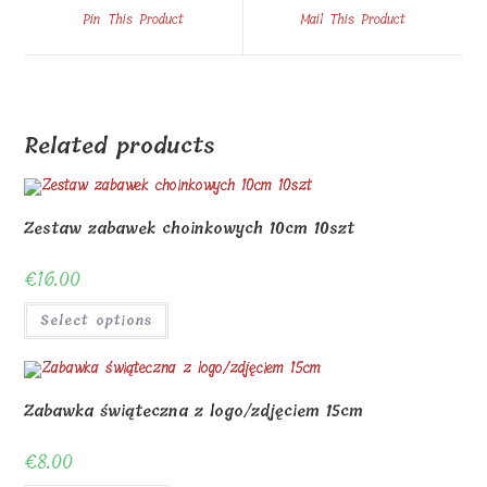
a
a
Pin This Product
Mail This Product
new
new
window
window
Related products
Zestaw zabawek choinkowych 10cm 10szt
€
16.00
Select options
Zabawka świąteczna z logo/zdjęciem 15cm
€
8.00