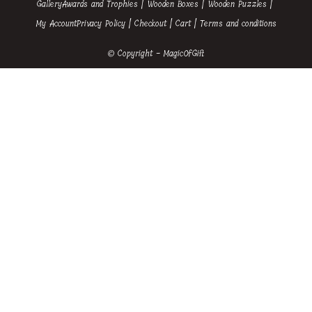
Gallery
Awards and Trophies
Wooden Boxes
Wooden Puzzles
My Account
Privacy Policy
Checkout
Cart
Terms and conditions
© Copyright - MagicOfGift