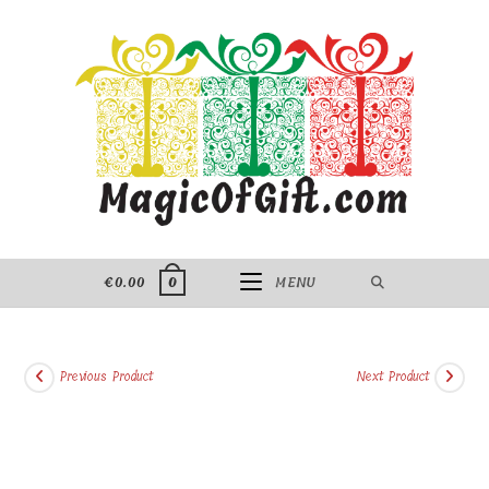
Skip
to
content
€
0.00
MENU
0
Previous Product
Next Product