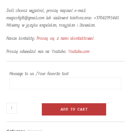
Jeśli chcesz wyjaśnić, proszę napisać e-mail:
magicofgift@gmail.com lub zadzwoń telefonicznie: +37062195661.
Mówimy w języku angielskim, rosyjskim i litewskim.
Nasze kontakty:
Proszę się z nami skontaktować
Proszę odwiedzić nas na Youtube:
Youtube.com
Message to us /Your favorite text
Logo
ADD TO CART
Państwa
firmy
z