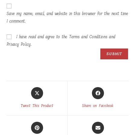
Save my name, email, and website in this browser for the next time
I comment.
I have read and agree to the Terms and Conditions and
Privacy Policy.
Opens
Opens
in
in
a
a
Tweet This Product
Share on Facebook
new
new
window
window
Opens
Opens
in
in