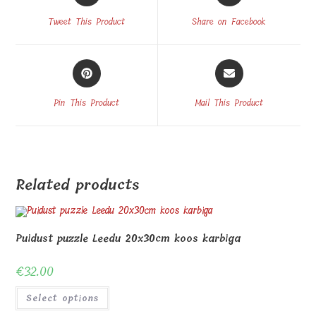
a
a
Tweet This Product
Share on Facebook
new
new
window
window
Opens
Opens
in
in
a
a
Pin This Product
Mail This Product
new
new
window
window
Related products
Puidust puzzle Leedu 20x30cm koos karbiga
€
32.00
Select options