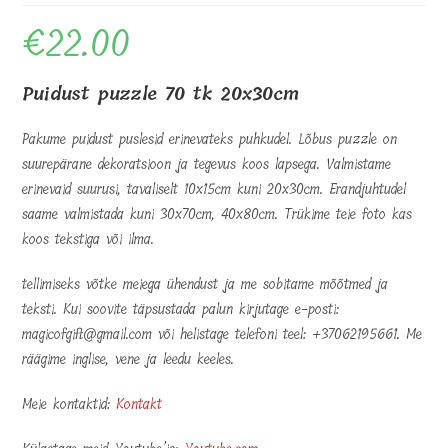
€
22.00
Puidust puzzle 70 tk 20x30cm
Pakume puidust puslesid erinevateks puhkudel. Lõbus puzzle on
suurepärane dekoratsioon ja tegevus koos lapsega. Valmistame
erinevaid suurusi, tavaliselt 10x15cm kuni 20x30cm. Erandjuhtudel
saame valmistada kuni 30x70cm, 40x80cm. Trükime teie foto kas
koos tekstiga või ilma.
tellimiseks võtke meiega ühendust ja me sobitame mõõtmed ja
teksti. Kui soovite täpsustada palun kirjutage e-posti:
magicofgift@gmail.com või helistage telefoni teel: +37062195661. Me
räägime inglise, vene ja leedu keeles.
Meie kontaktid:
Kontakt