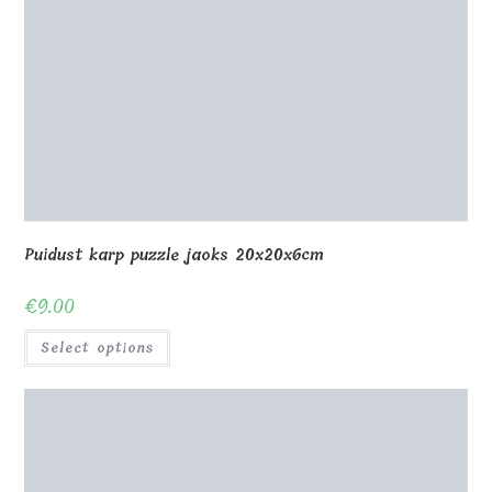
Select options
Puidust puzzle 1000 tükki 60x40cm koos karbiga
€
23.00
Select options
Puidust pusle 36 tk 30x30cm
€
27.00
Select options