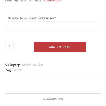
Külastage meid Youtube’is:
Youtube.com
Message to us /Your favorite text
Puidust
ADD TO CART
puzzle
70
tk
Category:
wooden puzzles
20x30cm
Tag:
Puzzle
quantity
DESCRIPTION