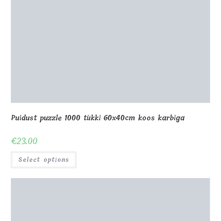
0
Shop
About Us
Contact us
Blog
Gallery
Awards and Trophies
Wooden Boxes
Wooden Puzzles
My Account
Privacy Policy
Checkout
Cart
Terms and conditions
© Copyright - MagicOfGift