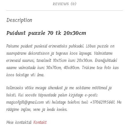
REVIEWS (0)
Description
Puidust puzzle 70 tk 20x30cm
Pakume puidust puslesid erinevateks puhkudel. Lõbus puzzle on
suurepärane dekoratsioon ja tegevus koos lapsega. Valmistame
erinevaid suurusi, tavaliselt 10x15cm kuni 20x30cm. Erandjuhtudel
saame valmistada kuni 30x70cm, 40x80cm. Trükime teie foto kas
koos tekstiga või ilma.
tellimiseks võtke meiega ühendust ja me sobitame mõõtmed ja
teksti. Kui soovite täpsustada palun kirjutage e-posti:
magicofgift@gmail.com või helistage telefoni teel: +37062195661. Me
räägime inglise, vene ja leedu keeles.
Meie kontaktid:
Kontakt