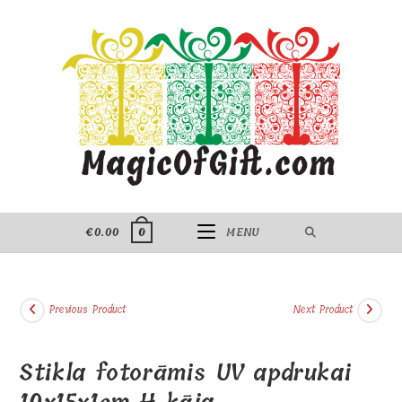
Skip
to
content
€
0.00
MENU
0
Previous Product
Next Product
Stikla fotorāmis UV apdrukai