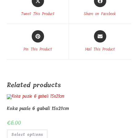
in
in
a
a
Tweet This Product
Share on Facebook
new
new
window
window
Opens
Opens
in
in
a
a
Pin This Product
Mail This Product
new
new
window
window
Related products
Koka puzle 6 gabali 15x21cm
€
6.00
Select options