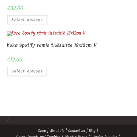
0
Shop
About Us
Contact us
Blog
Gallery
Awards and Trophies
Wooden Boxes
Wooden Puzzles
My Account
Privacy Policy
Checkout
Cart
Terms and conditions
© Copyright - MagicOfGift