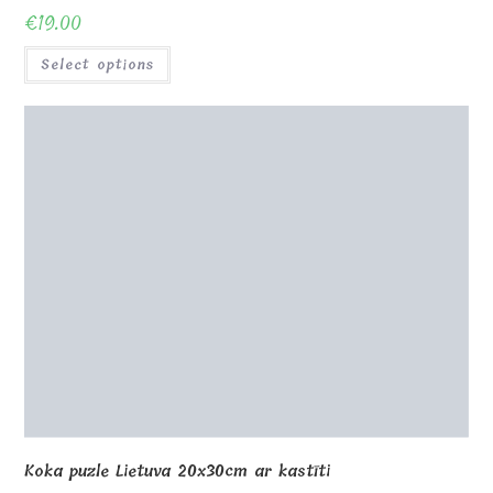
€
19.00
Select options
Koka puzle Lietuva 20x30cm ar kastīti
€
32.00
Select options
Koka Spotify rāmis tiešsaistē 18x12cm V
€
12.00
Select options