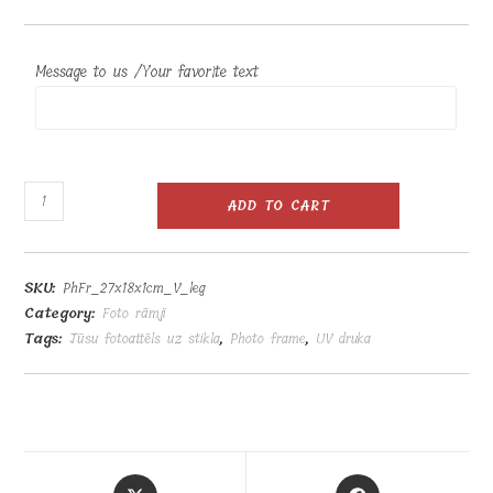
Message to us /Your favorite text
Stikla
ADD TO CART
fotorāmis
UV
apdrukai
SKU:
PhFr_27x18x1cm_V_leg
10x15x1cm
Category:
Foto rāmji
H
Tags:
Jūsu fotoattēls uz stikla
,
Photo frame
,
UV druka
kāja
quantity
Opens
Opens