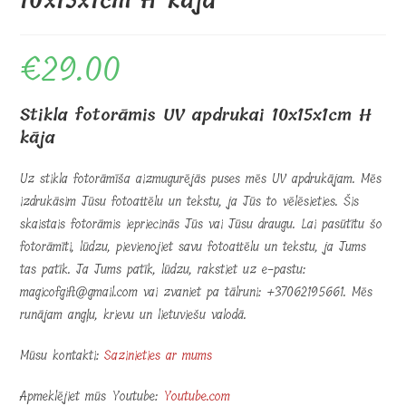
10x15x1cm H kāja
€
29.00
Stikla fotorāmis UV apdrukai 10x15x1cm H
kāja
Uz stikla fotorāmīša aizmugurējās puses mēs UV apdrukājam. Mēs
izdrukāsim Jūsu fotoattēlu un tekstu, ja Jūs to vēlēsieties. Šis
skaistais fotorāmis iepriecinās Jūs vai Jūsu draugu. Lai pasūtītu šo
fotorāmīti, lūdzu, pievienojiet savu fotoattēlu un tekstu, ja Jums
tas patīk. Ja Jums patīk, lūdzu, rakstiet uz e-pastu:
magicofgift@gmail.com vai zvaniet pa tālruni: +37062195661. Mēs
runājam angļu, krievu un lietuviešu valodā.
Mūsu kontakti:
Sazinieties ar mums
Apmeklējiet mūs Youtube:
Youtube.com