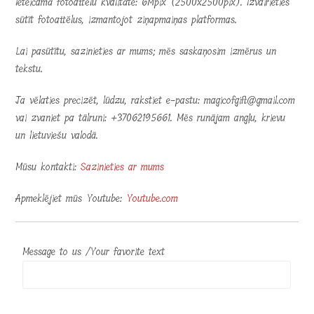
Ieteicamā fotoattēlu kvalitāte: 6Mpix (2500x2500pix). Izvairieties
sūtīt fotoattēlus, izmantojot ziņapmaiņas platformas.
Lai pasūtītu, sazinieties ar mums; mēs saskaņosim izmērus un
tekstu.
Ja vēlaties precizēt, lūdzu, rakstiet e-pastu: magicofgift@gmail.com
vai zvaniet pa tālruni: +37062195661. Mēs runājam angļu, krievu
un lietuviešu valodā.
Mūsu kontakti:
Sazinieties ar mums
Apmeklējiet mūs Youtube:
Youtube.com
Message to us /Your favorite text