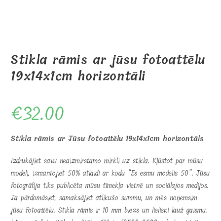
Stikla rāmis ar jūsu fotoattēlu
19x14x1cm horizontāli
€
32.00
Stikla rāmis ar Jūsu fotoattēlu 19x14x1cm horizontāls
Izdrukājiet savu neaizmirstamo mirkli uz stikla. Kļūstot par mūsu
modeli, izmantojiet 50% atlaidi ar kodu “Es esmu modelis 50”. Jūsu
fotogrāfija tiks publicēta mūsu tīmekļa vietnē un sociālajos medijos.
Ja pārdomāsiet, samaksājiet atlikušo summu, un mēs noņemsim
jūsu fotoattēlu. Stikla rāmis ir 10 mm biezs un lieliski lauž gaismu.