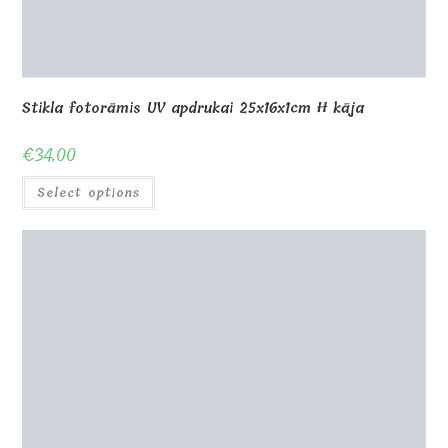
€
16.00
Select options
0
Shop
About Us
Contact us
Blog
Gallery
Awards and Trophies
Wooden Boxes
Wooden Puzzles
My Account
Privacy Policy
Checkout
Cart
Terms and conditions
© Copyright - MagicOfGift