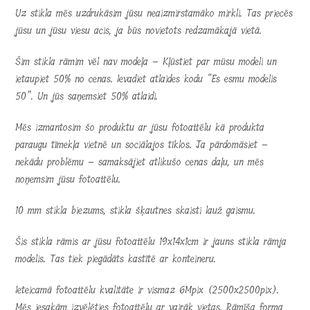
Uz stikla mēs uzdrukāsim jūsu neaizmirstamāko mirkli. Tas priecēs
jūsu un jūsu viesu acis, ja būs novietots redzamākajā vietā.
Šim stikla rāmim vēl nav modeļa – Kļūstiet par mūsu modeli un
ietaupiet 50% no cenas. Ievadiet atlaides kodu “Es esmu modelis
50”. Un jūs saņemsiet 50% atlaidi.
Mēs izmantosim šo produktu ar jūsu fotoattēlu kā produkta
paraugu tīmekļa vietnē un sociālajos tīklos. Ja pārdomāsiet –
nekādu problēmu – samaksājiet atlikušo cenas daļu, un mēs
noņemsim jūsu fotoattēlu.
10 mm stikla biezums, stikla šķautnes skaisti lauž gaismu.
Šis stikla rāmis ar jūsu fotoattēlu 19x14x1cm ir jauns stikla rāmja
modelis. Tas tiek piegādāts kastītē ar konteineru.
Ieteicamā fotoattēlu kvalitāte ir vismaz 6Mpix (2500x2500pix).
Mēs iesakām izvēlēties fotoattēlu ar vairāk vietas. Rāmīša forma