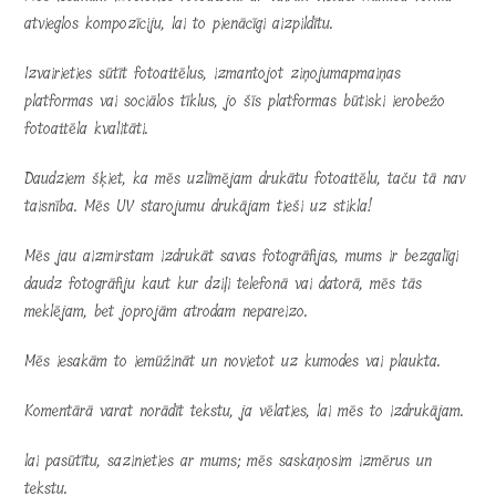
atvieglos kompozīciju, lai to pienācīgi aizpildītu.
Izvairieties sūtīt fotoattēlus, izmantojot ziņojumapmaiņas
platformas vai sociālos tīklus, jo šīs platformas būtiski ierobežo
fotoattēla kvalitāti.
Daudziem šķiet, ka mēs uzlīmējam drukātu fotoattēlu, taču tā nav
taisnība. Mēs UV starojumu drukājam tieši uz stikla!
Mēs jau aizmirstam izdrukāt savas fotogrāfijas, mums ir bezgalīgi
daudz fotogrāfiju kaut kur dziļi telefonā vai datorā, mēs tās
meklējam, bet joprojām atrodam nepareizo.
Mēs iesakām to iemūžināt un novietot uz kumodes vai plaukta.
Komentārā varat norādīt tekstu, ja vēlaties, lai mēs to izdrukājam.
lai pasūtītu, sazinieties ar mums; mēs saskaņosim izmērus un
tekstu.