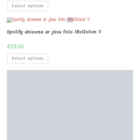
Select options
Spotify dziesma ar jūsu foto 18x12x1cm V
€
28.00
Select options
Stikla fotorāmis UV apdrukai 25x16x1cm H kāja
€
34.00
Select options
Koka Spotify dziesma 27x18cm V