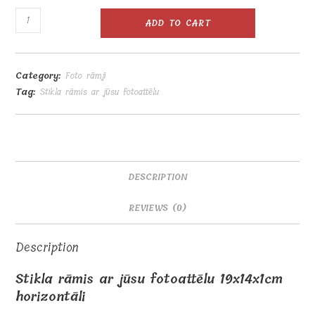
Stikla
ADD TO CART
rāmis
ar
jūsu
Category:
Foto rāmji
fotoattēlu
Tag:
Stikla rāmis ar jūsu fotoattēlu
19x14x1cm
horizontāli
quantity
DESCRIPTION
REVIEWS (0)
Description
Stikla rāmis ar jūsu fotoattēlu 19x14x1cm
horizontāli