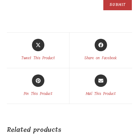
Opens
Opens
in
in
a
a
Tweet This Product
Share on Facebook
new
new
window
window
Opens
Opens
in
in
a
a
Pin This Product
Mail This Product
new
new
window
window
Related products