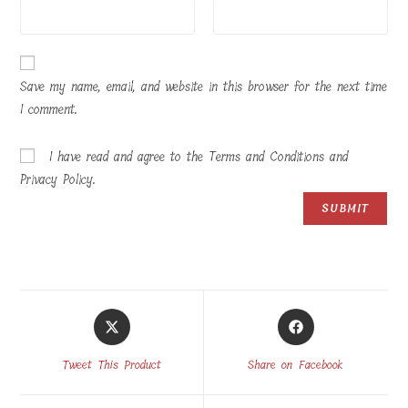
Save my name, email, and website in this browser for the next time
I comment.
I have read and agree to the Terms and Conditions and
Privacy Policy.
Opens
Opens
in
in
a
a
Tweet This Product
Share on Facebook
new
new
window
window