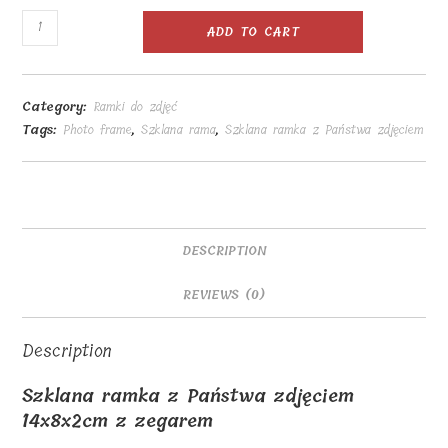
Szklana
ADD TO CART
ramka
z
Państwa
Category:
Ramki do zdjęć
zdjęciem
Tags:
Photo frame
,
Szklana rama
,
Szklana ramka z Państwa zdjęciem
14x8x2cm
z
zegarem
quantity
DESCRIPTION
REVIEWS (0)
Description
Szklana ramka z Państwa zdjęciem
14x8x2cm z zegarem