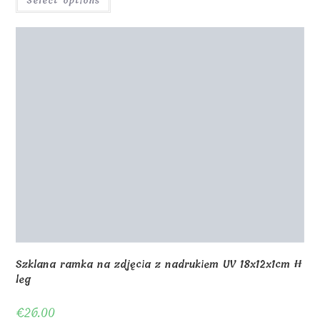
0
Shop
About Us
Contact us
Blog
Gallery
Awards and Trophies
Wooden Boxes
Wooden Puzzles
My Account
Privacy Policy
Checkout
Cart
Terms and conditions
© Copyright - MagicOfGift