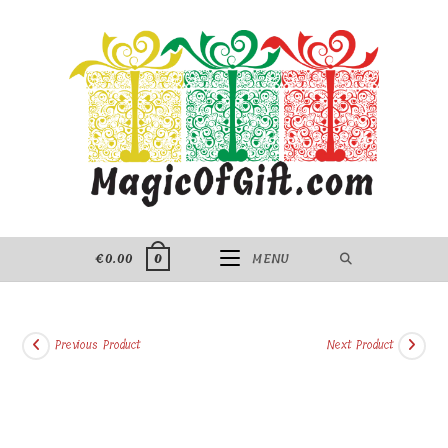
Skip
to
content
€
0.00
MENU
0
Previous Product
Next Product