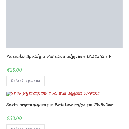
Szkło pryzmatyczne z Państwa zdjęciem 10x8x3cm
€
33.00
Select options
Szklana ramka na zdjęcia z nadrukiem UV 18x12x1cm H
leg
€
26.00
Select options