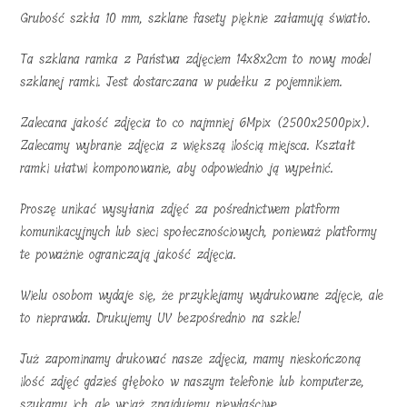
Grubość szkła 10 mm, szklane fasety pięknie załamują światło.
Ta szklana ramka z Państwa zdjęciem 14x8x2cm to nowy model
szklanej ramki. Jest dostarczana w pudełku z pojemnikiem.
Zalecana jakość zdjęcia to co najmniej 6Mpix (2500x2500pix).
Zalecamy wybranie zdjęcia z większą ilością miejsca. Kształt
ramki ułatwi komponowanie, aby odpowiednio ją wypełnić.
Proszę unikać wysyłania zdjęć za pośrednictwem platform
komunikacyjnych lub sieci społecznościowych, ponieważ platformy
te poważnie ograniczają jakość zdjęcia.
Wielu osobom wydaje się, że przyklejamy wydrukowane zdjęcie, ale
to nieprawda. Drukujemy UV bezpośrednio na szkle!
Już zapominamy drukować nasze zdjęcia, mamy nieskończoną
ilość zdjęć gdzieś głęboko w naszym telefonie lub komputerze,
szukamy ich, ale wciąż znajdujemy niewłaściwe.