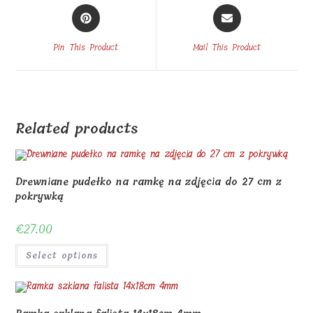
Opens
Opens
in
in
a
a
Pin This Product
Mail This Product
new
new
window
window
Related products
Drewniane pudełko na ramkę na zdjęcia do 27 cm z
pokrywką
€
27.00
Select options