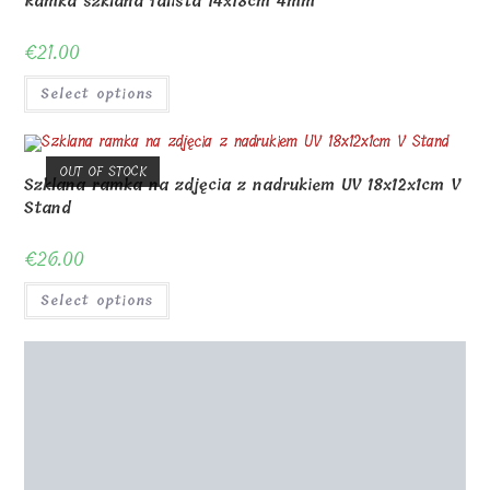
Ramka szklana falista 14x18cm 4mm
€
21.00
Select options
OUT OF STOCK
Szklana ramka na zdjęcia z nadrukiem UV 18x12x1cm V
Stand
€
26.00
Select options
Piosenka Spotify z Państwa zdjęciem 18x12x1cm V
€
28.00
Select options