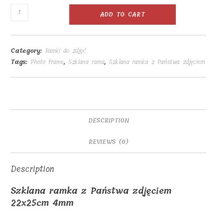
Szklana
ADD TO CART
ramka
z
Państwa
Category:
Ramki do zdjęć
zdjęciem
Tags:
Photo frame
,
Szklana rama
,
Szklana ramka z Państwa zdjęciem
22x25cm
4mm
quantity
DESCRIPTION
REVIEWS (0)
Description
Szklana ramka z Państwa zdjęciem
22x25cm 4mm