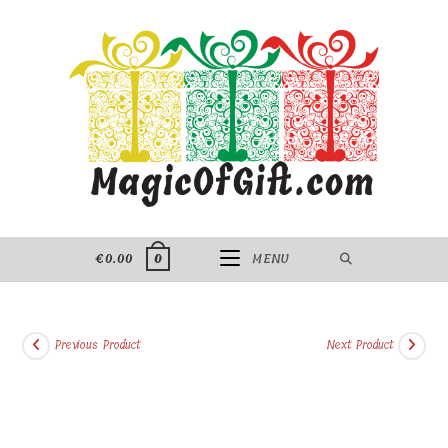
Skip
to
content
€
0.00
MENU
0
Previous Product
Next Product