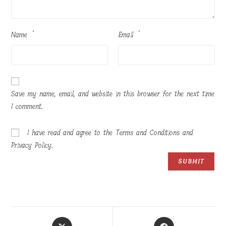
Name
*
Email
*
Save my name, email, and website in this browser for the next time
I comment.
I have read and agree to the Terms and Conditions and
Privacy Policy.
Opens
Opens