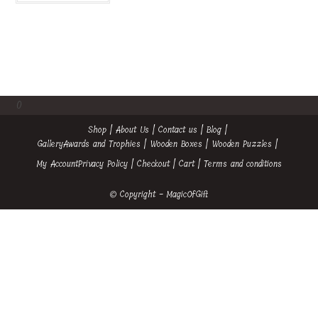
0
Shop
About Us
Contact us
Blog
Gallery
Awards and Trophies
Wooden Boxes
Wooden Puzzles
My Account
Privacy Policy
Checkout
Cart
Terms and conditions
© Copyright - MagicOfGift