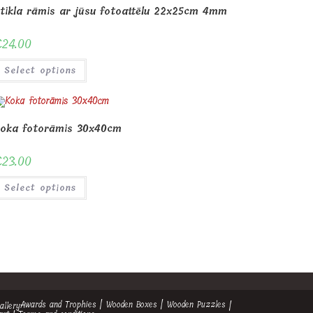
tikla rāmis ar jūsu fotoattēlu 22x25cm 4mm
€
24.00
Select options
oka fotorāmis 30x40cm
€
23.00
Select options
Awards and Trophies
Wooden Boxes
Wooden Puzzles
allery