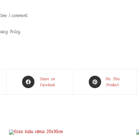
time I comment.
vacy Policy.
Opens
Opens
Share on
Pin This
in
Facebook
in
Product
a
a
new
new
window
window