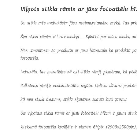
Viļņots stikla rāmis ar jūsu fotoattēlu
Uz stikla mēs uzdrukāsim jūsu neaizmirstamāko mirkli. Tas prie
Šim stikla rāmim vēl nav modeļa – Kļūstiet par mūsu modeli un 
Mēs izmantosim šo produktu ar jūsu fotoattēlu kā produkta par
fotoattēlu.
Izdrukāts, tas izskatīsies kā citi stikla rāmji, piemēram, kā pēdē
Pulkstenis piešķir ekskluzivitātes sajūtu. Lieliska dāvana priekš
20 mm stikla biezums, stikla šķautnes skaisti lauž gaismu.
Šis viļņotais stikla rāmis ar jūsu fotoattēlu h12cm ir jauns stik
Ieteicamā fotoattēlu kvalitāte ir vismaz 6Mpix (2500x2500pix). M