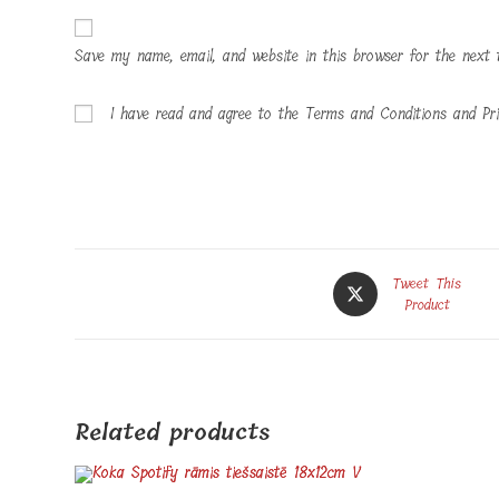
Save my name, email, and website in this browser for the next 
I have read and agree to the Terms and Conditions and Pri
Opens
Tweet This
in
Product
a
new
window
Related products