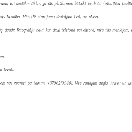
mas vai sociālos tīklus, jo šīs platformas būtiski ierobežo fotoattēla kvalitā
av taisnība. Mēs UV starojumu drukājam tieši uz stikla!
gi daudz fotogrāfiju kaut kur dziļi telefonā vai datorā, mēs tās meklējam,
am.
n tekstu.
.com vai zvaniet pa tālruni: +37062195661. Mēs runājam angļu, krievu un lie