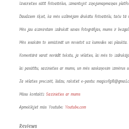
Izvairieties sūtīt fotoattēlus, izmantojot ziņojumapmaiņas platfor
Daudziem šķiet, ka mēs uzlīmējam drukātu fotoattēlu, taču tā n
Mēs jau aizmirstam izdrukāt savas fotogrāfijas, mums ir bezgalī
Mēs iesakām to iemūžināt un novietot uz kumodes vai plaukta.
Komentārā varat norādīt tekstu, ja vēlaties, lai mēs to izdrukāj
lai pasūtītu, sazinieties ar mums, un mēs saskaņosim izmērus u
Ja vēlaties precizēt, lūdzu, rakstiet e-pastu: magicofgift@gmail
Mūsu kontakti:
Sazinieties ar mums
Apmeklējiet mūs Youtube:
Youtube.com
Reviews