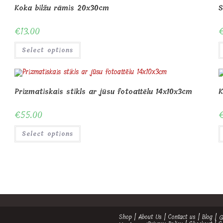
Koka bilžu rāmis 20x30cm
S
€
13.00
Select options
Prizmatiskais stikls ar jūsu fotoattēlu 14x10x3cm
K
€
55.00
Select options
Shop
About Us
Contact us
Blog
G