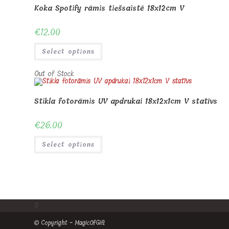
Koka Spotify rāmis tiešsaistē 18x12cm V
€
12.00
Select options
Out of Stock
Stikla fotorāmis UV apdrukai 18x12x1cm V statīvs
€
26.00
Select options
0
© Copyright - MagicOfGift