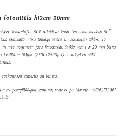
su fotoattēlu h12cm 20mm
stikla. Izmantojiet 50% atlaidi ar kodu “Es esmu modelis 50”,
tiks publicēta mūsu tīmekļa vietnē un sociālajos tīklos. Ja
, un mēs noņemsim jūsu fotoattēlu. Stikla rāmis ir 20 mm biezs
ēlu kvalitāte: 6Mpix (2500x2500pix). Izvairieties sūtīt
ormas.
s saskaņosim izmērus un tekstu.
astu: magicofgift@gmail.com vai zvaniet pa tālruni: +37062195661.
alodā.