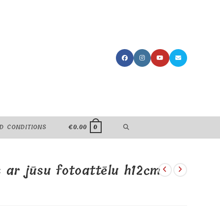
TOGGLE
D CONDITIONS
€
0.00
0
WEBSITE
s ar jūsu fotoattēlu h12cm
SEARCH