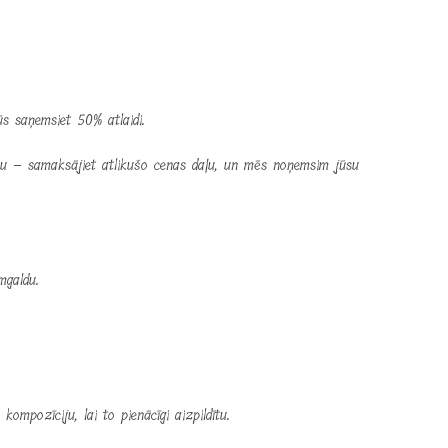
s saņemsiet 50% atlaidi.
mu – samaksājiet atlikušo cenas daļu, un mēs noņemsim jūsu
mgaldu.
mpozīciju, lai to pienācīgi aizpildītu.