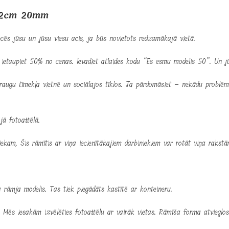
 h12cm 20mm
cēs jūsu un jūsu viesu acis, ja būs novietots redzamākajā vietā.
ietaupiet 50% no cenas. Ievadiet atlaides kodu “Es esmu modelis 50”. Un jū
augu tīmekļa vietnē un sociālajos tīklos. Ja pārdomāsiet – nekādu problē
jā fotoattēlā.
niekam, Šis rāmītis ar viņa iecienītākajiem darbiniekiem var rotāt viņa rakstā
la rāmja modelis. Tas tiek piegādāts kastītē ar konteineru.
ēs iesakām izvēlēties fotoattēlu ar vairāk vietas. Rāmīša forma atvieglos ko