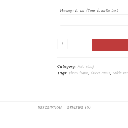
Message to us /Your favorite text
Viļņots
stikla
rāmis
ar
Category:
Foto rāmji
jūsu
Tags:
Photo frame
,
Stikla rāmis
,
Stikla rā
fotoattēlu
h12cm
20mm
quantity
DESCRIPTION
REVIEWS (0)