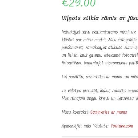
€
29.00
Viļņots stikla rāmis ar jū
Izdrukājiet savu neaizmirstamo mirkli uz 
kļūstot par mūsu modeli. Jūsu fotogrāfija 
pārdomāsiet, samaksājiet atlikušo summu
un lieliski lauž gaismu. Ieteicamā fotoatt
fotoattēlus, izmantojot ziņapmaiņas platf
Lai pasūtītu, sazinieties ar mums, un mē
Ja vēlaties precizēt, lūdzu, rakstiet e-p
Mēs runājam angļu, krievu un lietuviešu v
Mūsu kontakti:
Sazinieties ar mums
Apmeklējiet mūs Youtube:
Youtube.com