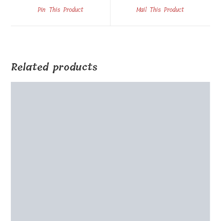
a
a
Pin This Product
Mail This Product
new
new
window
window
Related products