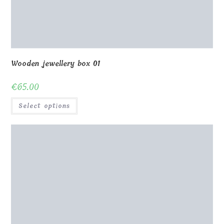
Wooden box with container for tableware 25x18x7cm
€
32.00
Select options