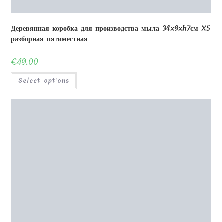
Деревянная коробка для производства мыла 34x9xh7см X5
разборная пятиместная
€
49.00
Select options
Чайная коробка с принтом 25x15x15 см
€
32.00
Select options