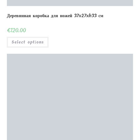
Деревянная коробка для ножей 37x27xh33 см
€
120.00
Select options