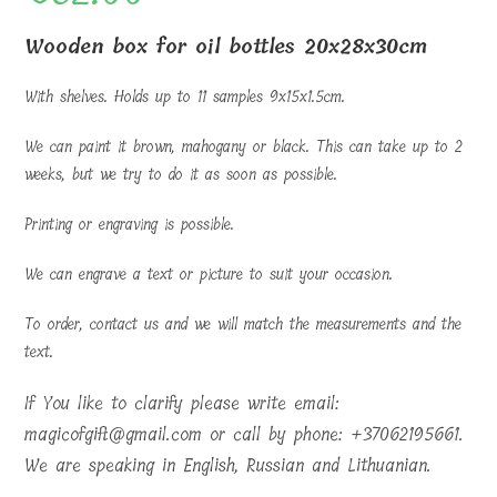
To order, contact us and we will match the measurements and the
text.
If You like to clarify please write email:
magicofgift@gmail.com or call by phone: +37062195661.
We are speaking in English, Russian and Lithuanian.
Our contacts:
Contact Us
Visit us on Youtube:
Youtube.com
Message to us /Your favorite text
Wooden
ADD TO CART
box