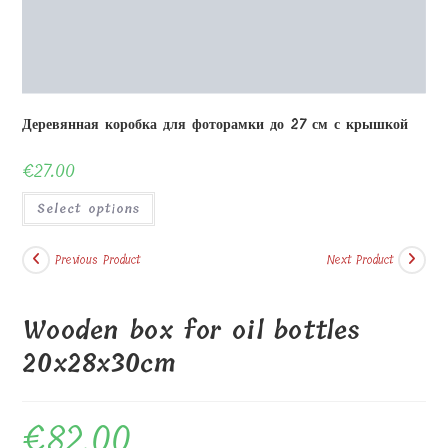
Wooden box for oil bottles
20x28x30cm
€
82.00
Wooden box for oil bottles 20x28x30cm
With shelves. Holds up to 11 samples 9x15x1.5cm.
We can paint it brown, mahogany or black. This can take up to 2
weeks, but we try to do it as soon as possible.
Printing or engraving is possible.
We can engrave a text or picture to suit your occasion.