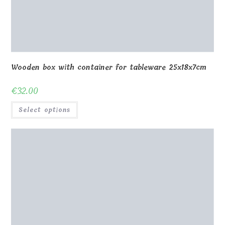
Wooden box for the figurine with a container
37x20xh20cm
€
85.00
Select options