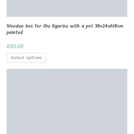
Wooden box for knives 37x27xh33cm
€
120.00
Select options