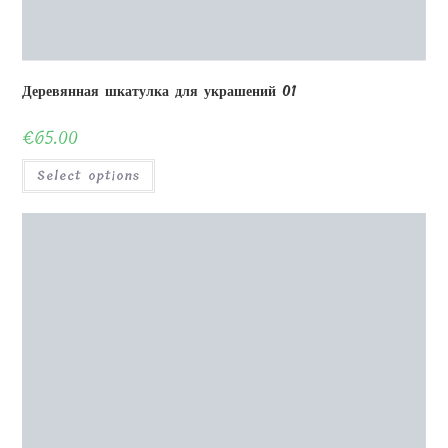
Деревянный пазл 64 детали с рамкой и коробкой 25×25
см
€
45.00
Select options