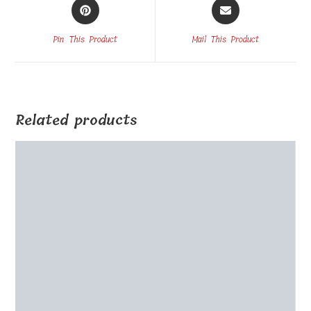
Wooden box for the figurine with a pot 30x24xh18cm
painted
€
65.00
Select options