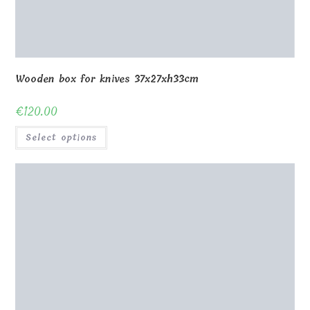
Wooden box for photo frame up 27cm top lid
€
24.00
Select options