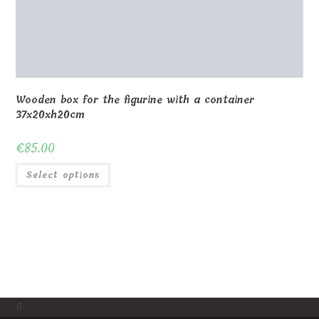
0
Shop
About Us
Contact us
Blog
Gallery
Awards and Trophies
Wooden Boxes
Wooden Puzzles
My Account
Privacy Policy
Checkout
Cart
Terms and conditions
© Copyright - MagicOfGift