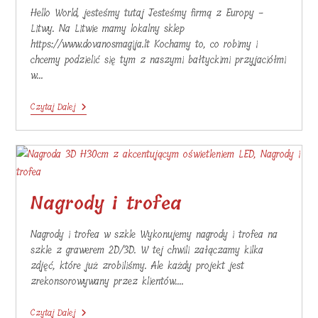
Hello World, jesteśmy tutaj Jesteśmy firmą z Europy -
Litwy. Na Litwie mamy lokalny sklep
https://www.dovanosmagija.lt Kochamy to, co robimy i
chcemy podzielić się tym z naszymi bałtyckimi przyjaciółmi
w…
Hello
Czytaj Dalej
World
Promocja
15
Dla
Państwa
Nagrody i trofea
Nagrody i trofea w szkle Wykonujemy nagrody i trofea na
szkle z grawerem 2D/3D. W tej chwili załączamy kilka
zdjęć, które już zrobiliśmy. Ale każdy projekt jest
zrekonsorowywany przez klientów.…
Nagrody
Czytaj Dalej