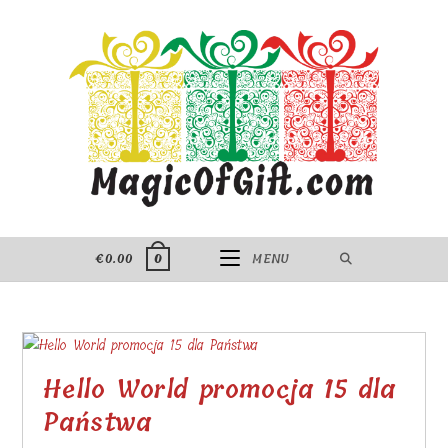
Skip
to
content
€
0.00
MENU
0
Hello World promocja 15 dla
Państwa