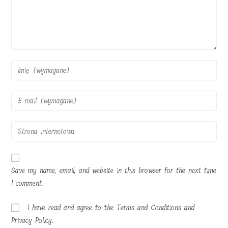
Enter
your
name
Enter
or
your
username
email
Enter
to
address
your
comment
to
website
comment
URL
Save my name, email, and website in this browser for the next time
(optional)
I comment.
I have read and agree to the Terms and Conditions and
Privacy Policy.