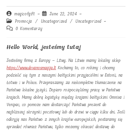
Post
Post
magicofgift
June 22, 2024
author:
published:
Post
Promocja
/
Uncategorized
/
Uncategorized
category:
Post
0 Komentarzy
comments:
Hello World, jesteśmy tutaj
Jesteśmy firmą z Europy – Litwy. Na Litwie mamy lokalny sklep
https://www.dovanosmagija.lt
Kochamy to, co robimy i chcemy
podzielić się tym z naszymi bałtyckimi przyjaciółmi w Estonii, na
Łotwie i w Polsce. Przepraszamy za niekompletne tłumaczenie na
Państwa lokalne języki. Dopiero rozpoczęliśmy pracę w Państwa
krajach. Mamy dobrą logistykę między krajami bałtyckimi Omniva i
Venipac, co pomoże nam dostarczyć Państwa prezent do
najbliższej skrzynki pocztowej lub do drzwi w ciągu kilku dni. Jeśli
odkryją nas Państwo z innych krajów europejskich, postaramy się
sprzedać również Państwu, tylko możemy obiecać dostawę do