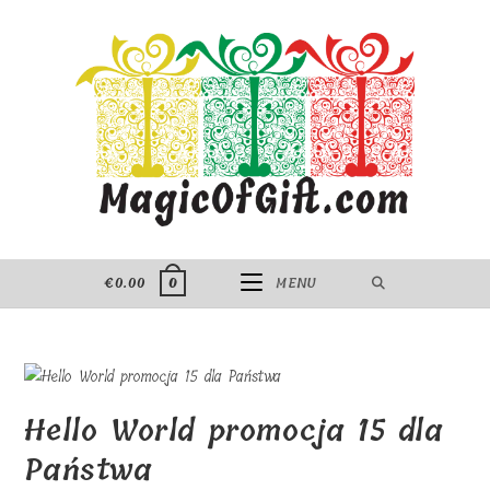
Skip
to
content
€
0.00
MENU
0
Hello World promocja 15 dla
Państwa