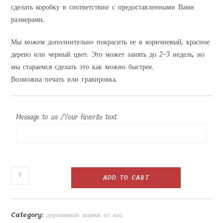
сделать коробку в соответствии с предоставленными Вами
размерами.
Мы можем дополнительно покрасить ее в коричневый, красное
дерево или черный цвет. Это может занять до 2-3 недель, но
мы стараемся сделать это как можно быстрее.
Возможна печать или гравировка.
Message to us /Your favorite text
Чайная
ADD TO CART
коробка
с
принтом
Category:
деревянные ящики от нас
25x15x15