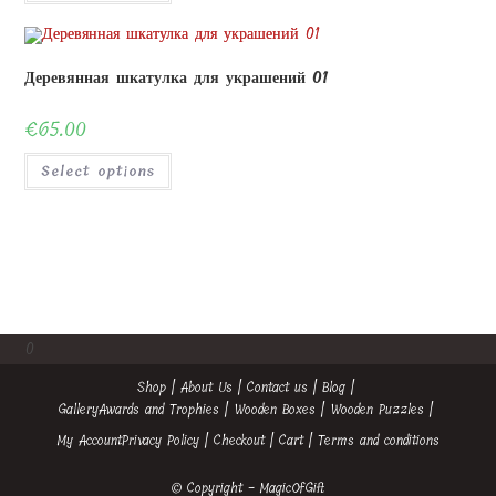
Деревянная шкатулка для украшений 01
€
65.00
Select options
0
Shop
About Us
Contact us
Blog
Gallery
Awards and Trophies
Wooden Boxes
Wooden Puzzles
My Account
Privacy Policy
Checkout
Cart
Terms and conditions
© Copyright - MagicOfGift