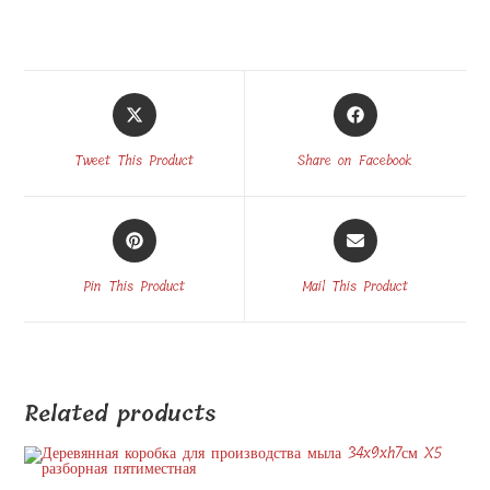
Opens
Opens
in
in
a
a
Tweet This Product
Share on Facebook
new
new
window
window
Opens
Opens
in
in
a
a
Pin This Product
Mail This Product
new
new
window
window
Related products