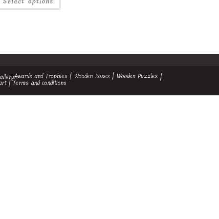
Select options
Awards and Trophies
Wooden Boxes
Wooden Puzzles
allery
art
Terms and conditions