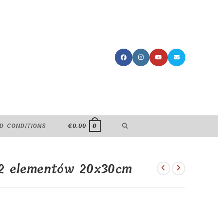
TOGGLE
D CONDITIONS
€
0.00
0
WEBSITE
12 elementów 20x30cm
SEARCH