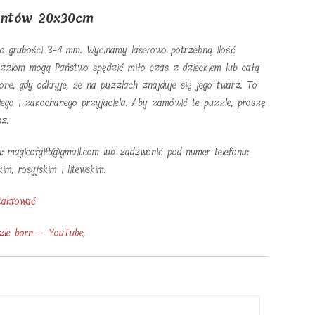
entów 20x30cm
 o grubości 3-4 mm. Wycinamy laserowo potrzebną ilość
zzlom mogą Państwo spędzić miło czas z dzieckiem lub całą
ne, gdy odkryje, że na puzzlach znajduje się jego twarz. To
iego i zakochanego przyjaciela. Aby zamówić te puzzle, proszę
sz.
l: magicofgift@gmail.com lub zadzwonić pod numer telefonu:
m, rosyjskim i litewskim.
taktować
zle born – YouTube
,