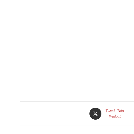
Opens
Tweet This
in
Product
a
new