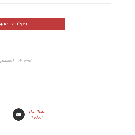
ADD TO CART
 puzzlach
,
UV print
Opens
Mail This
in
Product
a
new