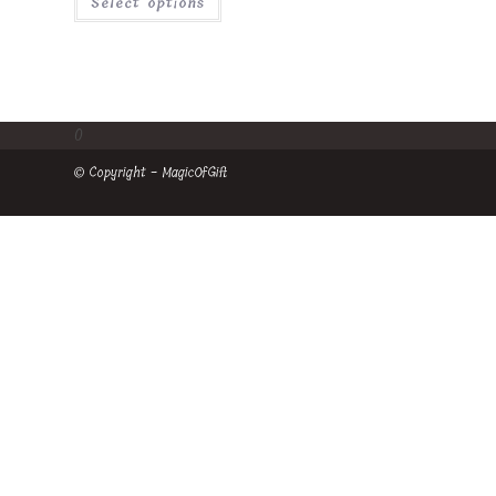
Select options
0
© Copyright - MagicOfGift