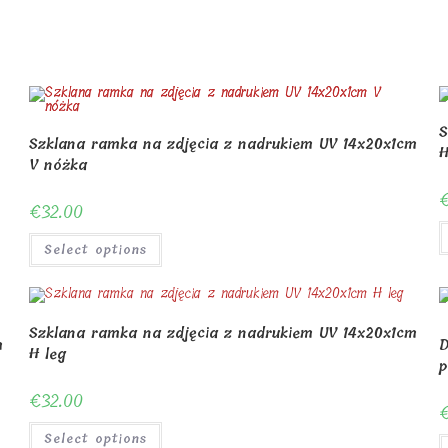
window
window
S
Szklana ramka na zdjęcia z nadrukiem UV 14x20x1cm
H
V nóżka
€
32.00
Select options
Szklana ramka na zdjęcia z nadrukiem UV 14x20x1cm
m
D
H leg
p
€
32.00
Select options