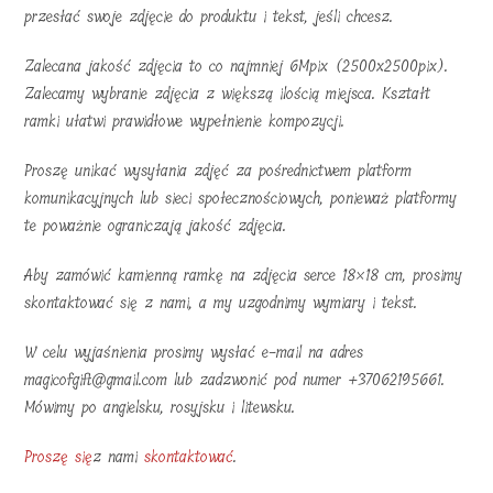
przesłać swoje zdjęcie do produktu i tekst, jeśli chcesz.
Zalecana jakość zdjęcia to co najmniej 6Mpix (2500x2500pix).
Zalecamy wybranie zdjęcia z większą ilością miejsca. Kształt
ramki ułatwi prawidłowe wypełnienie kompozycji.
Proszę unikać wysyłania zdjęć za pośrednictwem platform
komunikacyjnych lub sieci społecznościowych, ponieważ platformy
te poważnie ograniczają jakość zdjęcia.
Aby zamówić kamienną ramkę na zdjęcia serce 18×18 cm, prosimy
skontaktować się z nami, a my uzgodnimy wymiary i tekst.
W celu wyjaśnienia prosimy wysłać e-mail na adres
magicofgift@gmail.com lub zadzwonić pod numer +37062195661.
Mówimy po angielsku, rosyjsku i litewsku.
Proszę się
z nami
skontaktować
.