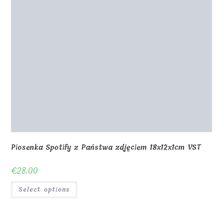
Shop
About Us
Contact us
Blog
Gallery
Awards and Trophies
Wooden Boxes
Wooden Puzzles
My Account
Privacy Policy
Checkout
Cart
Terms and conditions
© Copyright - MagicOfGift