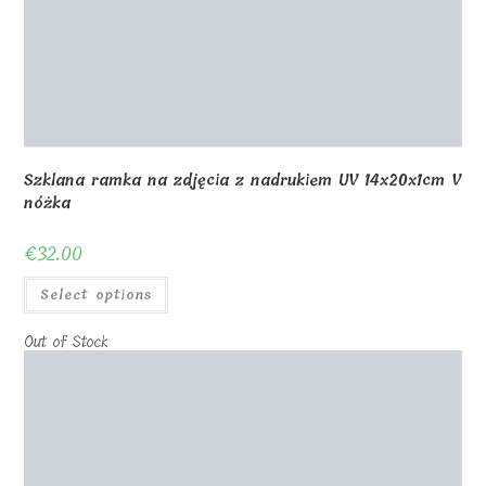
Out of Stock
Szklana ramka na zdjęcia z nadrukiem UV 18x12x1cm V
Stand
€
26.00
Select options