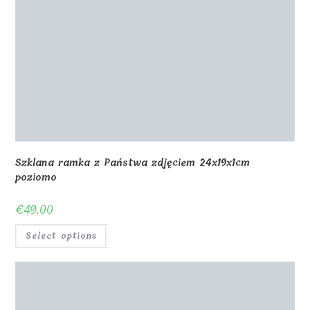
Piosenka Spotify z Państwa zdjęciem 27x18x1cm V
€
31.00
Select options