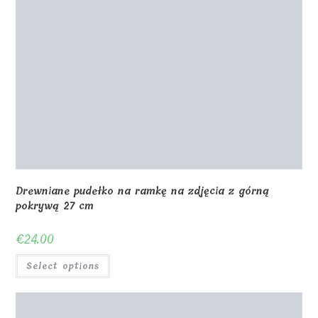
Piosenka Spotify z Państwa zdjęciem 18x12x1cm VST
€
28.00
Select options
0