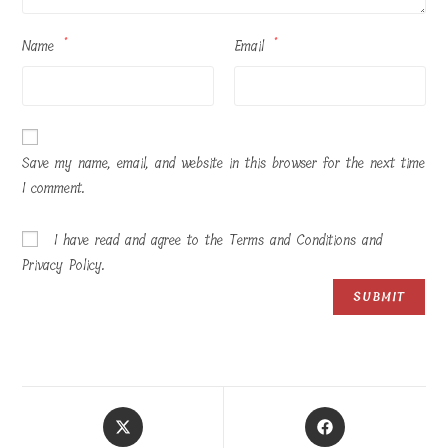
Name
*
Email
*
Save my name, email, and website in this browser for the next time
I comment.
I have read and agree to the Terms and Conditions and
Privacy Policy.
Opens
Opens
in
in