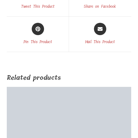
a
a
Tweet This Product
Share on Facebook
new
new
window
window
Opens
Opens
in
in
a
a
Pin This Product
Mail This Product
new
new
window
window
Related products
Szklana ramka na zdjęcia z nadrukiem UV 14x20x1cm V
nóżka
€
32.00
Select options