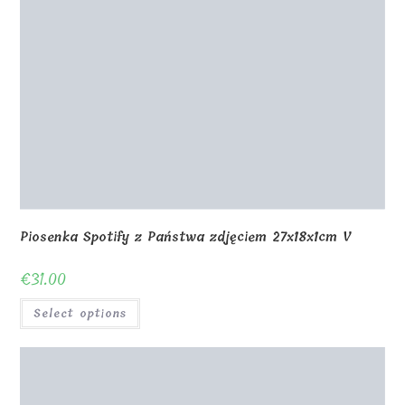
Drewniane pudełko na ramkę na zdjęcia z górną
pokrywą 27 cm
€
24.00
Select options