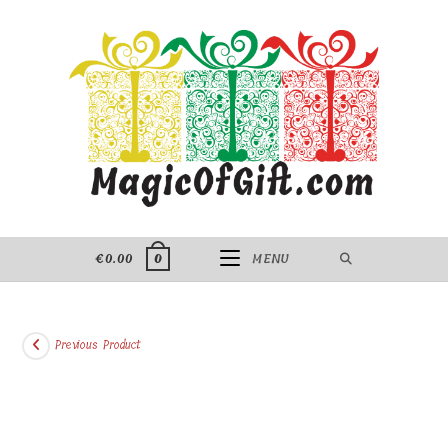
Skip
to
content
€
0.00
MENU
0
Previous Product