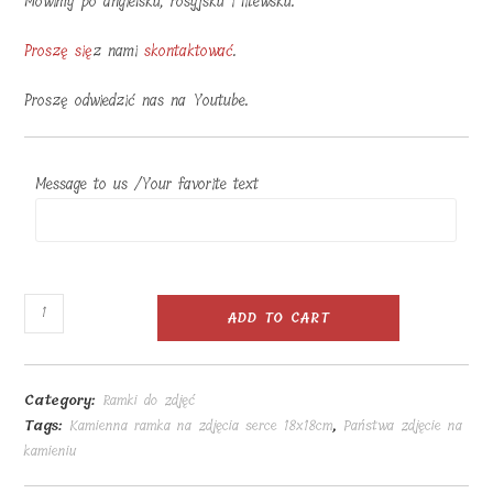
Mówimy po angielsku, rosyjsku i litewsku.
Proszę się
z nami
skontaktować
.
Proszę odwiedzić nas na Youtube.
Message to us /Your favorite text
Kamienna
ADD TO CART
ramka
na
zdjęcia
Category:
Ramki do zdjęć
serce
Tags:
Kamienna ramka na zdjęcia serce 18x18cm
,
Państwa zdjęcie na
18x18cm
kamieniu
quantity