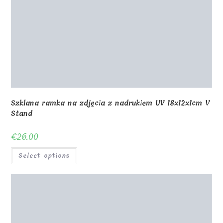
Szklana ramka z Państwa zdjęciem 24x19x1cm
poziomo
€
49.00
Select options