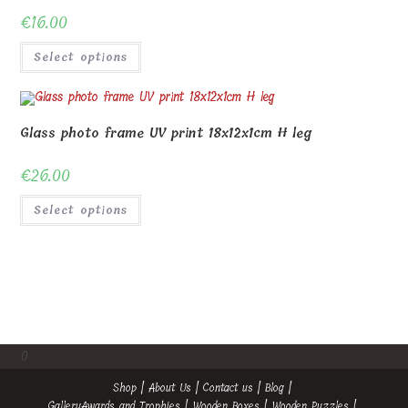
€
16.00
Select options
Glass photo frame UV print 18x12x1cm H leg
€
26.00
Select options
0
Shop
About Us
Contact us
Blog
Gallery
Awards and Trophies
Wooden Boxes
Wooden Puzzles