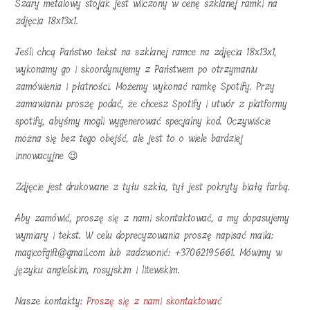
Szary metalowy stojak jest wliczony w cenę szklanej ramki na
zdjęcia 18x13x1.
Jeśli chcą Państwo tekst na szklanej ramce na zdjęcia 18x13x1,
wykonamy go i skoordynujemy z Państwem po otrzymaniu
zamówienia i płatności. Możemy wykonać ramkę Spotify. Przy
zamawianiu proszę podać, że chcesz Spotify i utwór z platformy
spotify, abyśmy mogli wygenerować specjalny kod. Oczywiście
można się bez tego obejść, ale jest to o wiele bardziej
innowacyjne 😉
Zdjęcie jest drukowane z tyłu szkła, tył jest pokryty białą farbą.
Aby zamówić, proszę się z nami skontaktować, a my dopasujemy
wymiary i tekst. W celu doprecyzowania proszę napisać maila:
magicofgift@gmail.com lub zadzwonić: +37062195661. Mówimy w
języku angielskim, rosyjskim i litewskim.
Nasze kontakty:
Proszę się z nami skontaktować