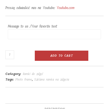
Proszę odwiedzić nas na Youtube:
Youtube.com
Message to us /Your favorite text
Szklana
ADD TO CART
ramka
na
zdjęcia
Category:
Ramki do zdjęć
18x13x1
Tags:
Photo frame
,
Szklana ramka na zdjęcia
quantity
DESCRIPTION