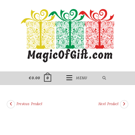
Skip
to
content
€
0.00
MENU
0
Previous Product
Next Product