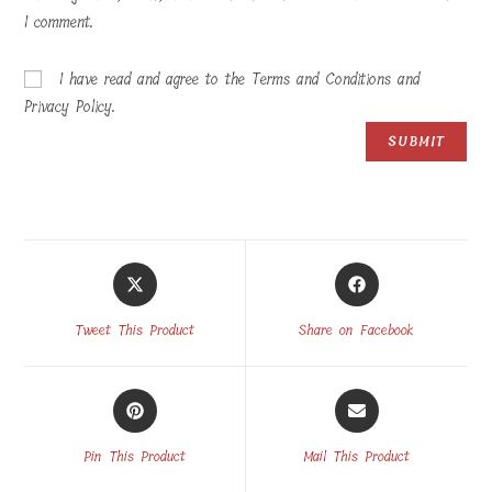
I comment.
I have read and agree to the Terms and Conditions and
Privacy Policy.
Opens
Opens
in
in
a
a
Tweet This Product
Share on Facebook
new
new
window
window
Opens
Opens
in
in
a
a
Pin This Product
Mail This Product
new
new
window
window