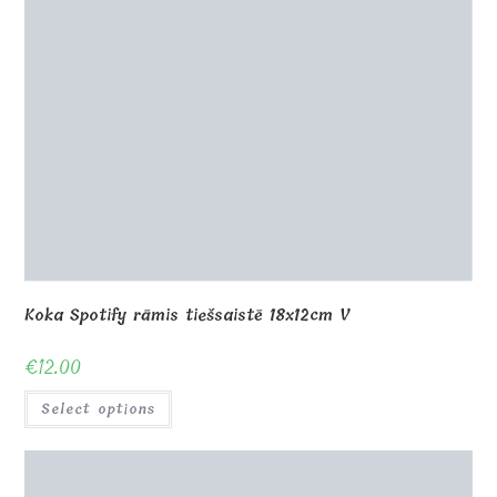
Spotify dziesma ar jūsu fotoattēlu 18x12x1cm VST
€
28.00
Select options
Prizmatiskais stikls ar jūsu fotoattēlu 14x10x3cm
€
55.00
Select options
Koka kaste foto rāmītim līdz 27cm grāmatai
€
14.00