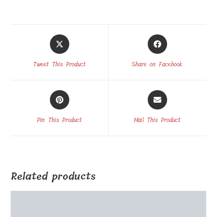
Opens
Opens
in
in
a
a
Tweet This Product
Share on Facebook
new
new
window
window
Opens
Opens
in
in
a
a
Pin This Product
Mail This Product
new
new
window
window
Related products
Stikla fotorāmis UV apdrukai 10x15x1cm H kāja