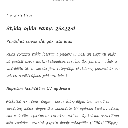
Description
Stikla bilžu rāmis 25x22x1
Parādiet savas dārgās atmiņas
Mūsu 25x22x1 stikla fotorāmis piedāvā unikālu un elegantu veidu,
kā parādīt savus neaizmirstamākos mirkļus. Šis jaunais modelis ir
izstrādāts tā, lai izceltu jūsu fotogrāfiju skaistumu, padarot to par
lielisku papildinājumu jebkurai telpai.
Augstas kvalitātes UV apdruka
Atšķirībā no citiem rāmjiem, kuros fotogrāfijas tiek vienkārši
ievietotas, mūsu rāmjos tiek izmantota UV apdruka tieši uz stikla,
kas nodrošina spilgtus un noturīgus attēlus. Optimālam rezultātam
mēs iesakām izmantot izliektu 6mpix fotoattēlu (2500x2500pix)