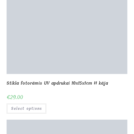
€
29.00
Select options
Koka Spotify rāmis tiešsaistē 18x12cm V
€
12.00
Select options
Stikla fotorāmis UV apdrukai 25x16x1cm H kāja
€
34.00
Select options