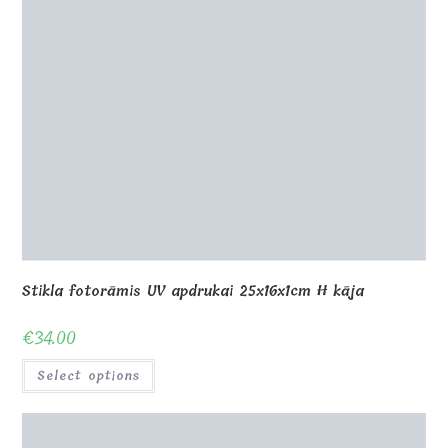
Select options
0
Shop
About Us
Contact us
Blog
Gallery
Awards and Trophies
Wooden Boxes
Wooden Puzzles
My Account
Privacy Policy
Checkout
Cart
Terms and conditions
© Copyright - MagicOfGift