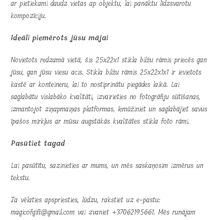
ar pietiekami daudz vietas ap objektu, lai panāktu līdzsvarotu
kompozīciju.
Ideāli piemērots jūsu mājai
Novietots redzamā vietā, šis 25x22x1 stikla bilžu rāmis priecēs gan
jūsu, gan jūsu viesu acis. Stikla bilžu rāmis 25x22x1x1 ir ievietots
kastē ar konteineru, lai to nostiprinātu piegādes laikā. Lai
saglabātu vislabāko kvalitāti, izvairieties no fotogrāfiju sūtīšanas,
izmantojot ziņapmaiņas platformas. Iemūžiniet un saglabājiet savus
īpašos mirkļus ar mūsu augstākās kvalitātes stikla foto rāmi.
Pasūtiet tagad
Lai pasūtītu, sazinieties ar mums, un mēs saskaņosim izmērus un
tekstu.
Ja vēlaties apspriesties, lūdzu, rakstiet uz e-pastu:
magicofgift@gmail.com vai zvaniet +37062195661. Mēs runājam