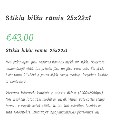
Stikla bilžu rāmis 25x22x1
€
43.00
Stikla bilžu rāmis 25x22x1
Mēs izdrukājam jūsu neaizmirstamāko mirkli uz stikla. Novietots
redzamākajā vietā, tas priecēs jūsu un jūsu viesu acis. Šis stikla
bilžu rāmis 25x22x1 ir jauns stikla rāmja modelis. Piegādāts kastītē
ar konteineru.
Ieteicamā fotoattēlu kvalitāte ir izliekta 6Mpix (2500x2500pix).
Mēs iesakām fotoattēlu modeli ar vairāk vietas. Pateicoties rāmja
formai, ir vieglāk salikt attēlu, lai tas labi iederētos. Izvairieties
sūtīt fotoattēlus, izmantojot ziņojumapmaiņas platformas vai