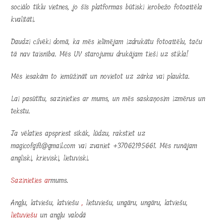
sociālo tīklu vietnes, jo šīs platformas būtiski ierobežo fotoattēla
kvalitāti.
Daudzi cilvēki domā, ka mēs ielīmējam izdrukātu fotoattēlu, taču
tā nav taisnība. Mēs UV starojumu drukājam tieši uz stikla!
Mēs iesakām to iemūžināt un novietot uz zārka vai plaukta.
Lai pasūtītu, sazinieties ar mums, un mēs saskaņosim izmērus un
tekstu.
Ja vēlaties apspriest sīkāk, lūdzu, rakstiet uz
magicofgift@gmail.com vai zvaniet +37062195661. Mēs runājam
angliski, krieviski, lietuviski.
Sazinieties ar
mums.
Angļu, latviešu, latviešu
,
lietuviešu, ungāru, ungāru, latviešu,
lietuviešu
un angļu valodā