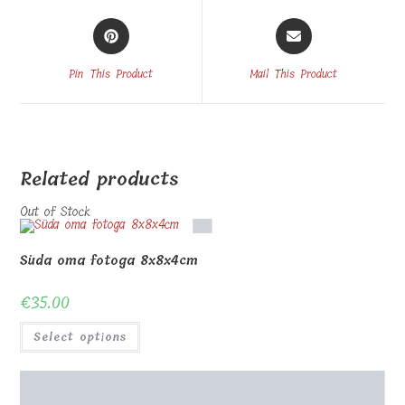
Opens
Opens
in
in
a
a
Pin This Product
Mail This Product
new
new
window
window
Related products
Out of Stock
Süda oma fotoga 8x8x4cm
€
35.00
Select options