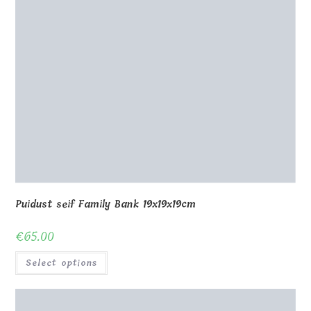
Puidust seif Family Bank 19x19x19cm
€
65.00
Select options
Kutse koos trükiga 15x20cm
€
11.00
Select options