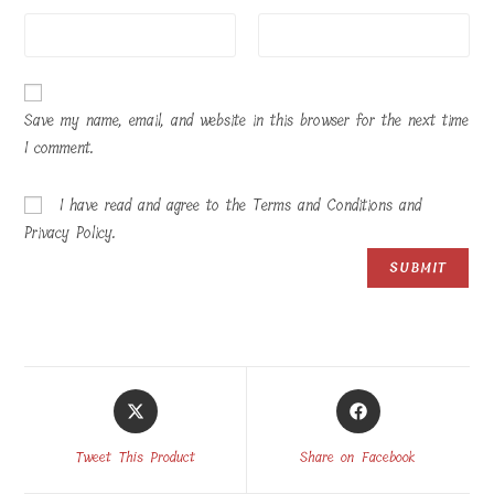
Save my name, email, and website in this browser for the next time
I comment.
I have read and agree to the Terms and Conditions and
Privacy Policy.
Opens
Opens
in
in
a
a
Tweet This Product
Share on Facebook
new
new
window
window