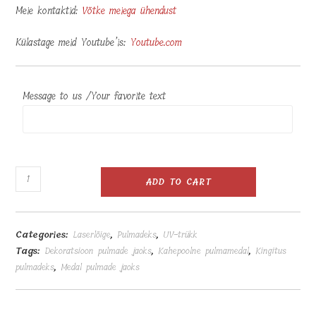
Meie kontaktid:
Võtke meiega ühendust
Külastage meid Youtube’is:
Youtube.com
Message to us /Your favorite text
Ühepoolne
ADD TO CART
pulmamedal
7cm
quantity
Categories:
Laserlõige
,
Pulmadeks
,
UV-trükk
Tags:
Dekoratsioon pulmade jaoks
,
Kahepoolne pulmamedal
,
Kingitus
pulmadeks
,
Medal pulmade jaoks