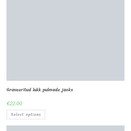
Hämmastav puidust statiiv 21x25x5cm graveeritud
€
23.00
Select options