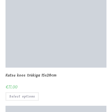
Graveeritud lukk pulmade jaoks
€
22.00
Select options
Isikupärastatud pin h28cm
€
8.00
Select options