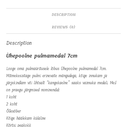
DESCRIPTION
REVIEWS (0)
Description
Ühepoolne pulmamedal 7cm
Looge oma pulmaüritusele lõbus Ühepoolne pulmamedal 7cm.
Mitmekesistage pulmi erinevate mängudega, kõige innukam ja
järjekindlam või lihtsalt “kangekaelne” saaks vaimuka medali. Meil
on praegu järgmised nominendid:
1 koht
2 koht
Õllesõber
Kõige häälekam külaline
Kõrtsi peakokk