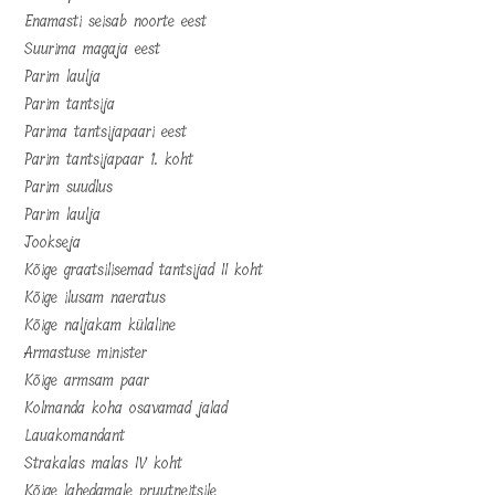
Enamasti seisab noorte eest
Suurima magaja eest
Parim laulja
Parim tantsija
Parima tantsijapaari eest
Parim tantsijapaar 1. koht
Parim suudlus
Parim laulja
Jookseja
Kõige graatsilisemad tantsijad II koht
Kõige ilusam naeratus
Kõige naljakam külaline
Armastuse minister
Kõige armsam paar
Kolmanda koha osavamad jalad
Lauakomandant
Strakalas malas IV koht
Kõige lahedamale pruutneitsile