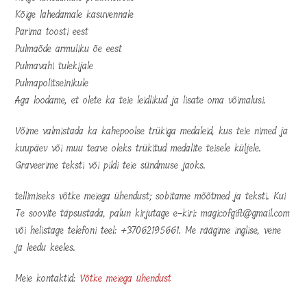
Kõige lahedamale kasuvennale
Parima toosti eest
Pulmaõde armuliku õe eest
Pulmavahi tulekijale
Pulmapolitseinikule
Aga loodame, et olete ka teie leidlikud ja lisate oma võimalusi.
Võime valmistada ka kahepoolse trükiga medaleid, kus teie nimed ja
kuupäev või muu teave oleks trükitud medalite teisele küljele.
Graveerime teksti või pildi teie sündmuse jaoks.
tellimiseks võtke meiega ühendust; sobitame mõõtmed ja teksti. Kui
Te soovite täpsustada, palun kirjutage e-kiri: magicofgift@gmail.com
või helistage telefoni teel: +37062195661. Me räägime inglise, vene
ja leedu keeles.
Meie kontaktid:
Võtke meiega ühendust