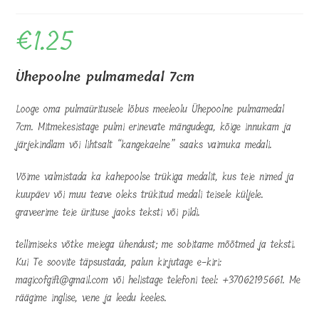
€
1.25
Ühepoolne pulmamedal 7cm
Looge oma pulmaüritusele lõbus meeleolu Ühepoolne pulmamedal
7cm. Mitmekesistage pulmi erinevate mängudega, kõige innukam ja
järjekindlam või lihtsalt “kangekaelne” saaks vaimuka medali.
Võime valmistada ka kahepoolse trükiga medalit, kus teie nimed ja
kuupäev või muu teave oleks trükitud medali teisele küljele.
graveerime teie ürituse jaoks teksti või pildi.
tellimiseks võtke meiega ühendust; me sobitame mõõtmed ja teksti.
Kui Te soovite täpsustada, palun kirjutage e-kiri:
magicofgift@gmail.com või helistage telefoni teel: +37062195661. Me
räägime inglise, vene ja leedu keeles.