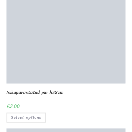
0
Shop
About Us
Contact us
Blog
Gallery
Awards and Trophies
Wooden Boxes
Wooden Puzzles
My Account
Privacy Policy
Checkout
Cart
Terms and conditions
© Copyright - MagicOfGift